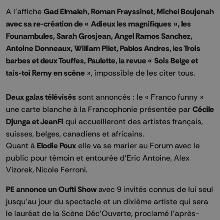
A l’affiche
Gad Elmaleh, Roman Frayssinet, Michel Boujenah
avec sa re-création de « Adieux les magnifiques », les
Founambules, Sarah Grosjean, Angel Ramos Sanchez,
Antoine Donneaux, William Pilet, Pablos Andres, les Trois
barbes et deux Touffes, Paulette, la revue « Sois Belge et
tais-toi Remy en scène
», impossible de les citer tous.
Deux galas télévisés
sont annoncés : le « Franco funny »
une carte blanche à la Francophonie présentée par
Cécile
Djunga et JeanFi
qui accueilleront des artistes français,
suisses, belges, canadiens et africains.
Quant à
Elodie Poux
elle va se marier au Forum avec le
public pour témoin et entourée d’Eric Antoine, Alex
Vizorek, Nicole Ferroni.
PE annonce un Oufti Show
avec 9 invités connus de lui seul
jusqu’au jour du spectacle et un dixième artiste qui sera
le lauréat de la Scène Déc’Ouverte, proclamé l’après-