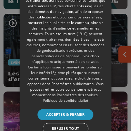
et traiter des données personnelles, telles que
le Tchafornis, du 3 au 5 juillet 2026
votre adresse IP, des identifiants uniques et
des données de navigation, afin de proposer
des publicités et du contenu personnalisés,
mesurer les publicités et le contenu, obtenir
des insights d’audience et améliorer les
services.
Fournisseurs tiers (1910)
peuvent
également traiter vos données à ces fins et à
d’autres, notamment en utilisant des données
de géolocalisation précises et des
caractéristiques de l’appareil. Vos choix
Ouv
s’appliquent uniquement à ce site web.
EVÈNEMENTS
30/06/2026
Certains fournisseurs peuvent se fonder sur
leur intérêt légitime plutôt que sur votre
Les Ardentes : J-2 avant le coup
consentement ; vous avez le droit de vous y
d'envoi
opposer dans
Paramètres publicitaires
. Vous
pouvez retirer votre consentement à tout
moment dans
Paramètres des cookies
.
Politique de confidentialité
ACCEPTER & FERMER
REFUSER TOUT