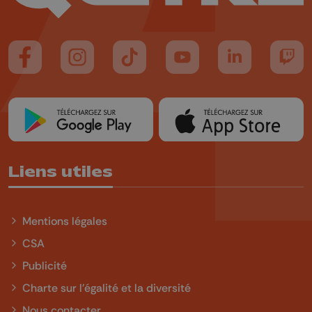
Suivez-nous sur FaceBook
Suivez-nous sur Instagram
Suivez-nous sur TikTok
Suivez-nous sur YouTube
Suivez-nous sur
Suiv
Liens utiles
Mentions légales
CSA
Publicité
Charte sur l'égalité et la diversité
Nous contacter