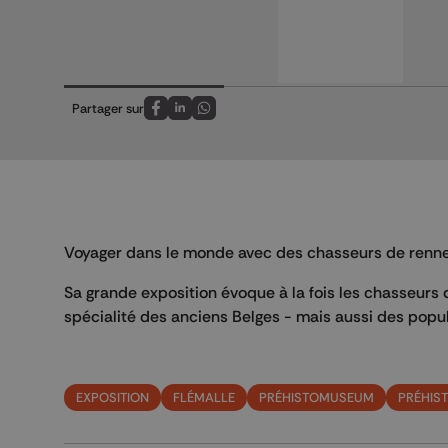
Partager sur
Partagez sur FaceBook
Partagez sur LinkedIn
Partagez sur Whatsapp
Voyager dans le monde avec des chasseurs de renne
Sa grande exposition évoque à la fois les chasseurs d
spécialité des anciens Belges - mais aussi des popul
EXPOSITION
FLÉMALLE
PRÉHISTOMUSEUM
PRÉHIST