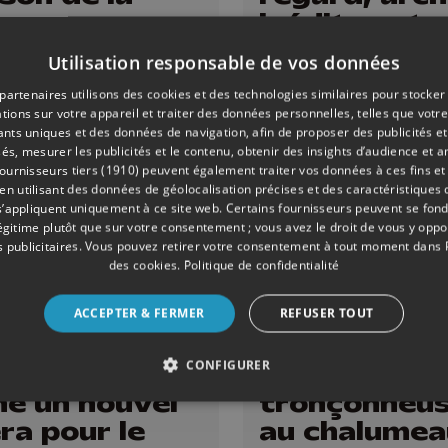
ence
inédites et
photographi
Utilisation responsable de vos données
contempora
partenaires utilisons des cookies et des technologies similaires pour stocker
tions sur votre appareil et traiter des données personnelles, telles que votre
iants uniques et des données de navigation, afin de proposer des publicités e
és, mesurer les publicités et le contenu, obtenir des insights d’audience et a
ournisseurs tiers (1910)
peuvent également traiter vos données à ces fins et 
 utilisant des données de géolocalisation précises et des caractéristiques d
s’appliquent uniquement à ce site web. Certains fournisseurs peuvent se fond
légitime plutôt que sur votre consentement ; vous avez le droit de vous y opp
 publicitaires
. Vous pouvez retirer votre consentement à tout moment dans
des cookies
.
Politique de confidentialité
ACCEPTER & FERMER
REFUSER TOUT
ONS
05/06/2026
DIVERS
CONFIGURER
ré Borbé
Sculptures à
ne un nouvel
tronçonneus
ra pour le
au chalumea