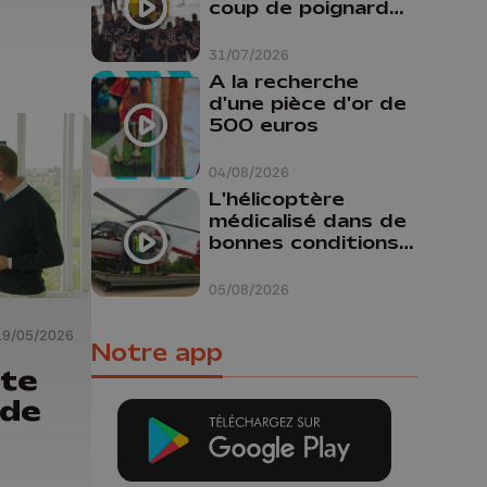
coup de poignard
dans le dos "
31/07/2026
A la recherche
d'une pièce d'or de
500 euros
04/08/2026
L'hélicoptère
médicalisé dans de
bonnes conditions à
Oupeye
05/08/2026
19/05/2026
Notre app
ète
 de