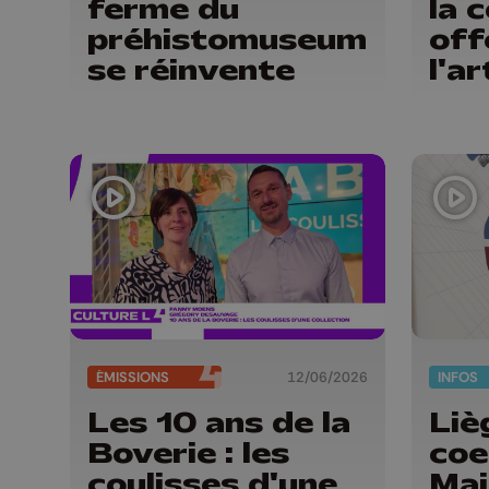
ferme du
la 
préhistomuseum
off
se réinvente
l'ar
ÉMISSIONS
12/06/2026
INFOS
Les 10 ans de la
Liè
Boverie : les
coe
coulisses d'une
Mai