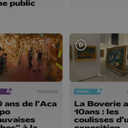
ne public
29/05/2026
DIVERS
 ans de l'Aca
La Boverie 
xpo
10ans : les
uvaises
coulisses d'
bes" à la
exposition