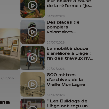
leur boulot à cause
de la réforme : "je
travaillais bien plus
comme prof que
04/08/2026
comme
Des places de
pharmacienne"
pompiers
volontaires
disponibles en
province de Liège :
27/07/2026
"Un citoyen qui
La mobilité douce
n'est formé ne
s'améliore à Liège :
peut pas nous
fin des travaux rive
aider"
gauche, pistes
cyclo-piétonnes
22/07/2026
Avroy et
800 mètres
Guillemins...
27/05/2026
d'archives de la
Vieille Montagne
a
31/07/2026
une
" Les Bulldogs de
Liège ont reçu un