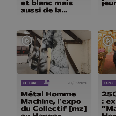
et blanc mais
jeu
aussi de la
matière
CULTURE
31/05/2026
EXPOS
Métal Homme
250
Machine, l'expo
: e
du Collectif [mz]
"Ma
au Hangar
Her