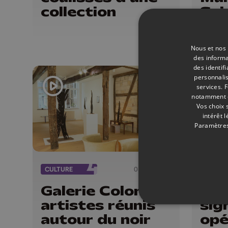
collection
Sci
Nous et nos 
des informa
des identif
personnalis
services.
F
notamment en
Vos choix 
intérêt 
Paramètres
CULTURE
08/06/2026
ÉMISSI
Galerie Colon : 3
And
artistes réunis
sig
autour du noir
opé