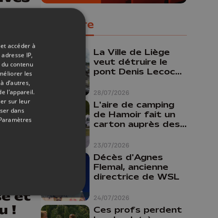
es
Populaire
ines
 et accéder à
La Ville de Liège
 adresse IP,
veut détruire le
t du contenu
pont Denis Lecocq
méliorer les
mais manque de
à d’autres,
budget pour le
e l’appareil.
28/07/2026
faire
er sur leur
L'aire de camping
oser dans
de Hamoir fait un
Paramètres
carton auprès des
touristes
23/07/2026
Décès d'Agnes
03/06/2026
Flemal, ancienne
directrice de WSL
 la
e et
24/07/2026
u !
Ces profs perdent