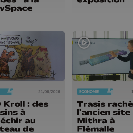
wSpace
21/05/2026
ECONOMIE
 Kroll : des
Trasis rach
sins à
l'ancien site
léchir au
Mithra à
teau de
Flémalle