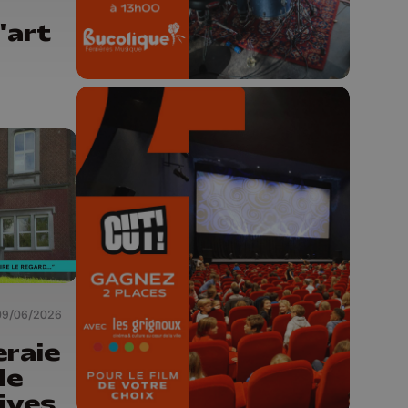
'art
🎬 Concours CUT x
Les Grignoux ✨
Concours permanent - 2 places à
gagner chaque semaine !
09/06/2026
eraie
le
ives