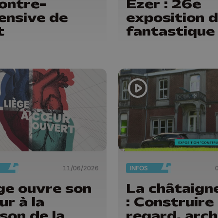
contre-
Ezer : 26e
ensive de
exposition d
t
fantastique
11/06/2026
INFOS
ge ouvre son
La châtaign
ur à la
: Construire 
son de la
regard, arch