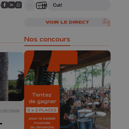
Cut!
r
A suivre
Partagez sur FaceBook
Partagez sur LinkedIn
Partagez sur Whatsapp
VOIR LE DIRECT
Nos concours
🎁 Gagnez 5x2
places pour le
Bucolique Ferrières
Festival 🌿🎶
01/07/2026
Concours valable jusqu'au 9 août,
-
23h59.