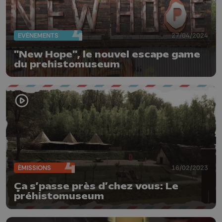
EVÈNEMENTS
27/04/2024
"New Hope", le nouvel escape game
du prehistomuseum
ÉMISSIONS
16/02/2023
Ça s’passe près d’chez vous: Le
préhistomuseum