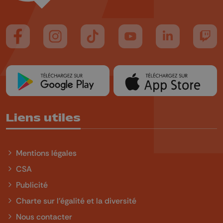
Suivez-nous sur FaceBook
Suivez-nous sur Instagram
Suivez-nous sur TikTok
Suivez-nous sur YouTube
Suivez-nous sur
Suiv
Liens utiles
Mentions légales
CSA
Publicité
Charte sur l'égalité et la diversité
Nous contacter