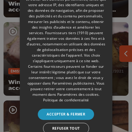
Winter Grill - Roastbeef
votre adresse IP, des identifiants uniques et
accompagné de champignons à la
des données de navigation, afin de proposer
bière
des publicités et du contenu personnalisés,
mesurer les publicités et le contenu, obtenir
des insights d’audience et améliorer les
services.
Fournisseurs tiers (1910)
peuvent
également traiter vos données à ces fins et à
d’autres, notamment en utilisant des données
de géolocalisation précises et des
caractéristiques de l’appareil. Vos choix
Ouv
s’appliquent uniquement à ce site web.
Certains fournisseurs peuvent se fonder sur
ÉMISSIONS
30/11/2021
leur intérêt légitime plutôt que sur votre
consentement ; vous avez le droit de vous y
Winter Grill - Dinde lardée
opposer dans
Paramètres publicitaires
. Vous
accompagnée de ses légumes
pouvez retirer votre consentement à tout
oubliés
moment dans
Paramètres des cookies
.
Politique de confidentialité
ACCEPTER & FERMER
REFUSER TOUT