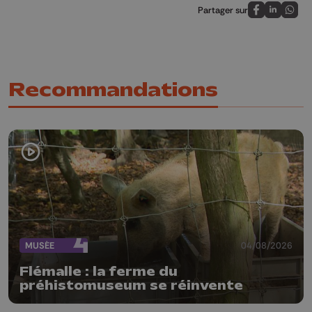
Partager sur
Partagez sur
Partagez 
Parta
Recommandations
MUSÉE
04/08/2026
Flémalle : la ferme du
préhistomuseum se réinvente