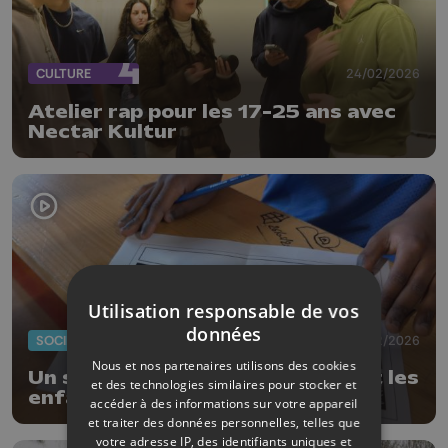
CULTURE
24/02/2026
Atelier rap pour les 17-25 ans avec
Nectar Kultur
Utilisation responsable de vos
données
SOCIÉTÉ
18/02/2026
Nous et nos partenaires utilisons des cookies
Un stage K-pop et mangas séduit les
et des technologies similaires pour stocker et
enfants à Waremme
accéder à des informations sur votre appareil
et traiter des données personnelles, telles que
votre adresse IP, des identifiants uniques et