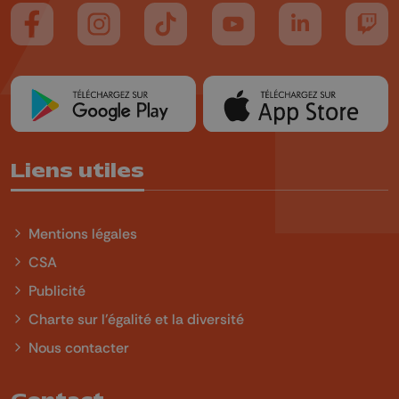
Suivez-nous sur FaceBook
Suivez-nous sur Instagram
Suivez-nous sur TikTok
Suivez-nous sur YouTube
Suivez-nous sur
Suiv
Liens utiles
Mentions légales
CSA
Publicité
Charte sur l'égalité et la diversité
Nous contacter