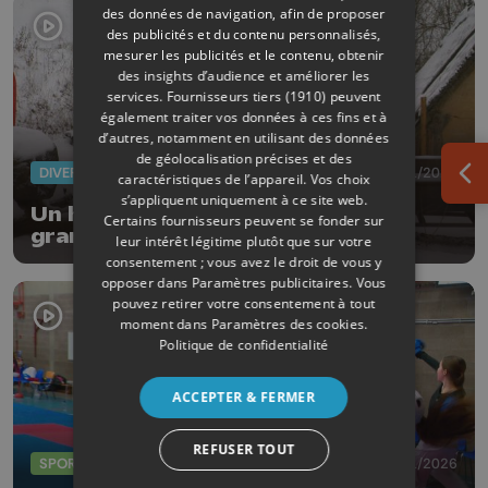
des données de navigation, afin de proposer
des publicités et du contenu personnalisés,
mesurer les publicités et le contenu, obtenir
des insights d’audience et améliorer les
services.
Fournisseurs tiers (1910)
peuvent
également traiter vos données à ces fins et à
d’autres, notamment en utilisant des données
de géolocalisation précises et des
DIVERS
07/01/2026
caractéristiques de l’appareil. Vos choix
Ouv
s’appliquent uniquement à ce site web.
Un habit préhistorique contre les
Certains fournisseurs peuvent se fonder sur
grands froids
leur intérêt légitime plutôt que sur votre
consentement ; vous avez le droit de vous y
opposer dans
Paramètres publicitaires
. Vous
pouvez retirer votre consentement à tout
moment dans
Paramètres des cookies
.
Politique de confidentialité
ACCEPTER & FERMER
REFUSER TOUT
SPORTS
03/01/2026