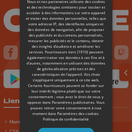
Nous et nos partenaires utilisons des cookies
et des technologies similaires pour stocker et
accéder à des informations sur votre appareil
et traiter des données personnelles, telles que
votre adresse IP, des identifiants uniques et
des données de navigation, afin de proposer
des publicités et du contenu personnalisés,
mesurer les publicités et le contenu, obtenir
des insights d’audience et améliorer les
services.
Fournisseurs tiers (1910)
peuvent
Suivez-nous sur FaceBook
Suivez-nous sur Instagram
Suivez-nous sur TikTok
Suivez-nous sur YouTube
Suivez-nous sur
Suiv
également traiter vos données à ces fins et à
d’autres, notamment en utilisant des données
de géolocalisation précises et des
caractéristiques de l’appareil. Vos choix
Ouv
s’appliquent uniquement à ce site web.
Certains fournisseurs peuvent se fonder sur
leur intérêt légitime plutôt que sur votre
consentement ; vous avez le droit de vous y
Liens utiles
opposer dans
Paramètres publicitaires
. Vous
pouvez retirer votre consentement à tout
moment dans
Paramètres des cookies
.
Politique de confidentialité
Mentions légales
CSA