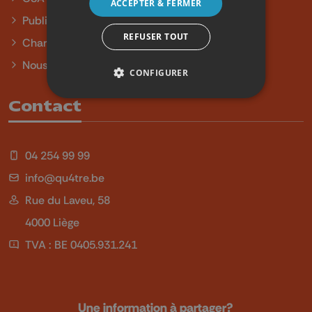
ACCEPTER & FERMER
Publicité
REFUSER TOUT
Charte sur l'égalité et la diversité
Nous contacter
CONFIGURER
Contact
04 254 99 99
info@qu4tre.be
Rue du Laveu, 58
4000 Liège
TVA : BE 0405.931.241
Une information à partager?