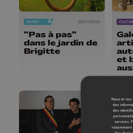
DIVERS
08/07/2026
CULTU
"Pas à pas"
Gal
dans le jardin de
art
Brigitte
aut
et 
aus
mat
Nous et nos 
des informa
des identif
personnalis
services.
F
notamment en
Vos choix 