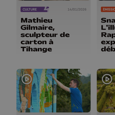
CULTURE
14/01/2026
ÉMISSI
Mathieu
Sna
Gilmaire,
L'i
sculpteur de
Rap
carton à
exp
Tihange
déb
gal
sta
en 