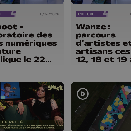
RE
18/04/2026
CULTURE
oot -
Wanze :
oratoire des
parcours
s numériques
d'artistes e
lôture
artisans ces 
lique le 22
12, 18 et 19 
l