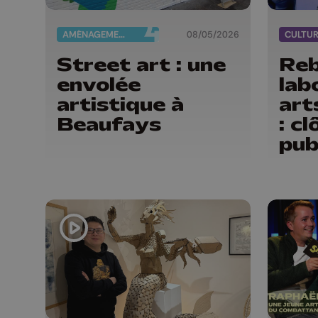
AMÉNAGEMENT DU TERRITOIRE
08/05/2026
CULTU
Street art : une
Reb
envolée
lab
artistique à
art
Beaufays
: c
pub
avri