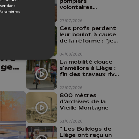
pompiers
oser dans
volontaires
Paramètres
disponibles en
province de Liège :
14/05/2026
27/07/2026
"Un citoyen qui
Ces profs perdent
et
n'est formé ne
leur boulot à cause
peut pas nous
d
de la réforme : "je
aider"
travaillais bien plus
a
comme prof que
04/08/2026
ivre
comme
La mobilité douce
nge
pharmacienne"
s'améliore à Liège :
fin des travaux rive
gauche, pistes
cyclo-piétonnes
22/07/2026
Avroy et
800 mètres
Guillemins...
d'archives de la
Vieille Montagne
31/07/2026
" Les Bulldogs de
Liège ont reçu un