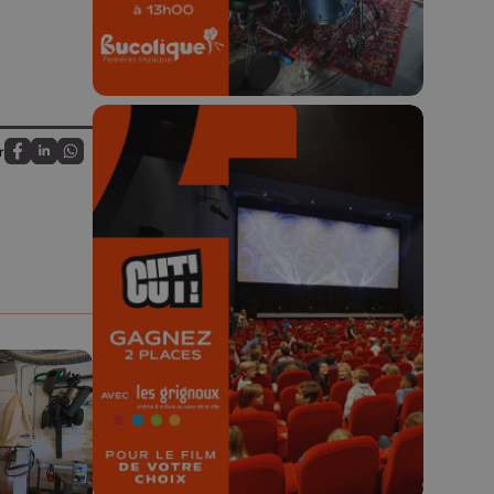
r
Partagez sur FaceBook
Partagez sur LinkedIn
Partagez sur Whatsapp
🎬 Concours CUT x
Les Grignoux ✨
Concours permanent - 2 places à
gagner chaque semaine !