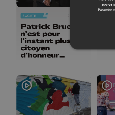
intérêt 
Paramètres
SOCIÉTÉ
22/05/2026
CULTU
Patrick Bruel
Coi
n'est pour
des
l'instant plus
au 
citoyen
d'honneur
liégeois