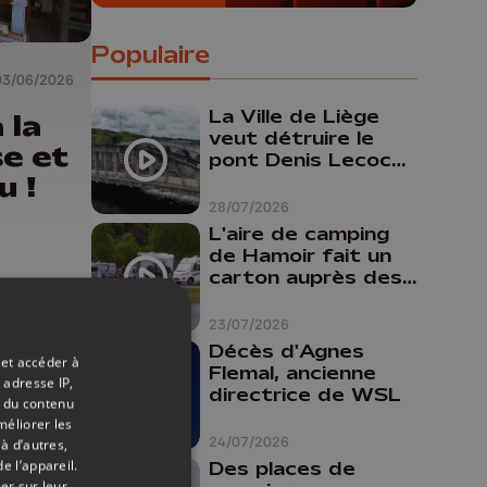
Populaire
03/06/2026
La Ville de Liège
 la
veut détruire le
e et
pont Denis Lecocq
u !
mais manque de
budget pour le
28/07/2026
faire
L'aire de camping
de Hamoir fait un
carton auprès des
touristes
23/07/2026
Décès d'Agnes
 et accéder à
Flemal, ancienne
 adresse IP,
directrice de WSL
t du contenu
méliorer les
24/07/2026
à d’autres,
e l’appareil.
Des places de
er sur leur