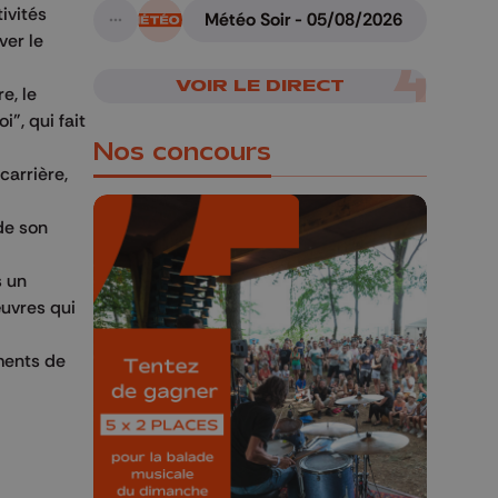
ivités
Météo Soir - 05/08/2026
A suivre
ver le
VOIR LE DIRECT
e, le
i", qui fait
Nos concours
carrière,
de son
s un
œuvres qui
🎁 Gagnez 5x2
places pour le
ments de
Bucolique Ferrières
Festival 🌿🎶
Concours valable jusqu'au 9 août,
23h59.