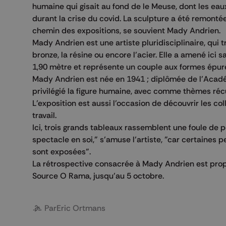
humaine qui gisait au fond de le Meuse, dont les eaux
durant la crise du covid. La sculpture a été remontée
chemin des expositions, se souvient Mady Andrien.
Mady Andrien est une artiste pluridisciplinaire, qui tr
bronze, la résine ou encore l’acier. Elle a amené ici sa
1,90 mètre et représente un couple aux formes épur
Mady Andrien est née en 1941 ; diplômée de l’Académi
privilégié la figure humaine, avec comme thèmes récu
L’exposition est aussi l’occasion de découvrir les 
travail.
Ici, trois grands tableaux rassemblent une foule de p
spectacle en soi," s’amuse l’artiste, "car certaine
sont exposées".
La rétrospective consacrée à Mady Andrien est pro
Source O Rama, jusqu’au 5 octobre.
Par
Eric Ortmans