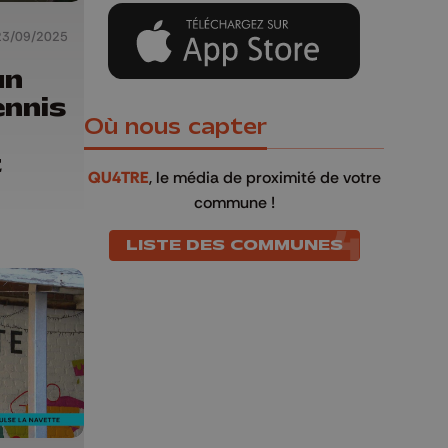
23/09/2025
un
ennis
Où nous capter
t
QU4TRE
, le média de proximité de votre
commune !
LISTE DES COMMUNES