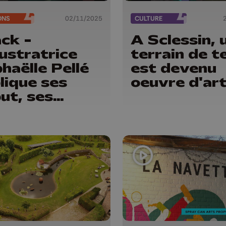
ONS
02/11/2025
CULTURE
ck -
A Sclessin, 
llustratrice
terrain de t
haëlle Pellé
est devenu
lique ses
oeuvre d'ar
ut, ses
ères et le
tut d'artiste
Belgique