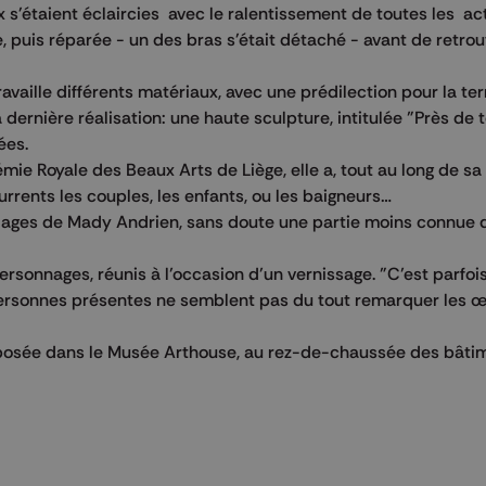
 s'étaient éclaircies avec le ralentissement de toutes les act
, puis réparée - un des bras s'était détaché - avant de retrou
availle différents matériaux, avec une prédilection pour la terr
 dernière réalisation: une haute sculpture, intitulée "Près de to
ées.
e Royale des Beaux Arts de Liège, elle a, tout au long de sa 
rrents les couples, les enfants, ou les baigneurs…
collages de Mady Andrien, sans doute une partie moins connue 
ersonnages, réunis à l’occasion d’un vernissage. "C’est parfoi
s personnes présentes ne semblent pas du tout remarquer les 
posée dans le Musée Arthouse, au rez-de-chaussée des bâti