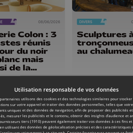
RE
08/06/2026
DIVERS
erie Colon : 3
Sculptures à
istes réunis
tronçonneus
our du noir
au chalumea
blanc mais
si de la
ière
Utilisation responsable de vos données
partenaires utilisons des cookies et des technologies similaires pour stocker
tions sur votre appareil et traiter des données personnelles, telles que votre
iants uniques et des données de navigation, afin de proposer des publicités e
és, mesurer les publicités et le contenu, obtenir des insights d’audience et a
ournisseurs tiers (1910)
peuvent également traiter vos données à ces fins et 
 utilisant des données de géolocalisation précises et des caractéristiques d
s’appliquent uniquement à ce site web. Certains fournisseurs peuvent se fond