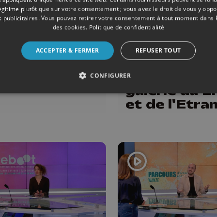
légitime plutôt que sur votre consentement ; vous avez le droit de vous y opp
 publicitaires
. Vous pouvez retirer votre consentement à tout moment dans
des cookies
.
Politique de confidentialité
RE
17/05/2026
CULTURE
nte : Festival
Lucie Dehli 
ACCEPTER & FERMER
REFUSER TOUT
 arts du 22
Alain Renar
25 mai
exposent à l
CONFIGURER
galerie du L
et de l'Etra
Théâtre