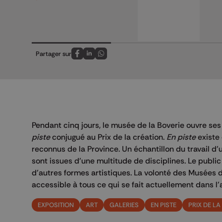
Partager sur
Partagez sur FaceBook
Partagez sur LinkedIn
Partagez sur Whatsapp
Pendant cinq jours, le musée de la Boverie ouvre se
piste
conjugué au Prix de la création.
En piste
existe
reconnus de la Province. Un échantillon du travail d
sont issues d’une multitude de disciplines. Le public 
d’autres formes artistiques. La volonté des Musées d
accessible à tous ce qui se fait actuellement dans l
EXPOSITION
ART
GALERIES
EN PISTE
PRIX DE LA