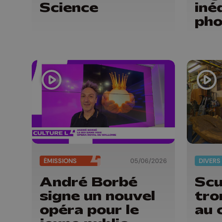
Science
iné
pho
con
ÉMISSIONS
05/06/2026
DIVERS
André Borbé
Scu
signe un nouvel
tro
opéra pour le
au 