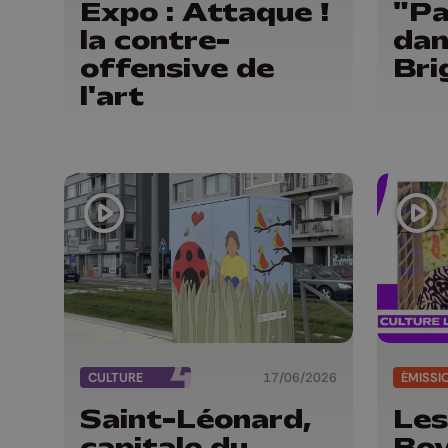
Expo : Attaque !
"Pa
la contre-
dan
offensive de
Bri
l'art
CULTURE
17/06/2026
ÉMISSI
Saint-Léonard,
Les
capitale du
Bov