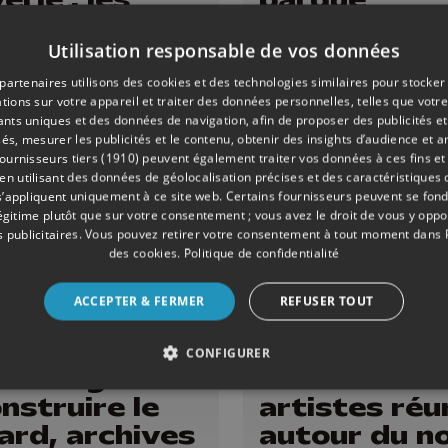
lisses d'une
inaugurée e
Utilisation responsable de vos données
lection
bord de Me
partenaires utilisons des cookies et des technologies similaires pour stocker
tions sur votre appareil et traiter des données personnelles, telles que votre
iants uniques et des données de navigation, afin de proposer des publicités e
és, mesurer les publicités et le contenu, obtenir des insights d’audience et a
ournisseurs tiers (1910)
peuvent également traiter vos données à ces fins et 
 utilisant des données de géolocalisation précises et des caractéristiques d
s’appliquent uniquement à ce site web. Certains fournisseurs peuvent se fond
légitime plutôt que sur votre consentement ; vous avez le droit de vous y opp
 publicitaires
. Vous pouvez retirer votre consentement à tout moment dans
des cookies
.
Politique de confidentialité
ACCEPTER & FERMER
REFUSER TOUT
09/06/2026
CULTURE
CONFIGURER
châtaigneraie
Galerie Colon
onstruire le
artistes réu
ard, archives
autour du no