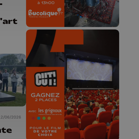
-
'art
🎬 Concours CUT x
Les Grignoux ✨
Concours permanent - 2 places à
gagner chaque semaine !
12/06/2026
nte