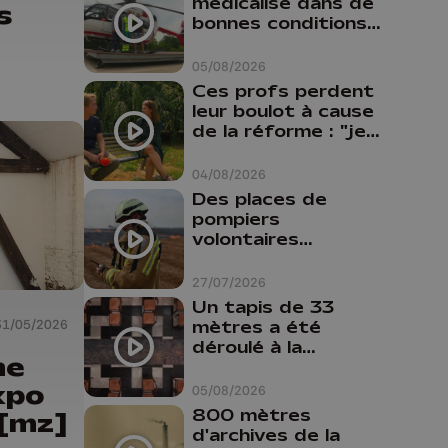
médicalisé dans de
s
bonnes conditions à
Oupeye
05/08/2026
Ces profs perdent
leur boulot à cause
de la réforme : "je
travaillais bien plus
comme prof que
04/08/2026
comme
Des places de
pharmacienne"
pompiers
volontaires
disponibles en
province de Liège :
27/07/2026
"Un citoyen qui
Un tapis de 33
n'est formé ne
31/05/2026
mètres a été
peut pas nous
déroulé à la
aider"
me
Cathédrale de
Liège
xpo
05/08/2026
800 mètres
 [mz]
d'archives de la