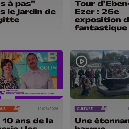
s à pas"
Tour d'Eben
s le jardin de
Ezer : 26e
gitte
exposition d
fantastique
ONS
12/06/2026
CULTURE
 10 ans de la
Une étonna
erie : les
barque