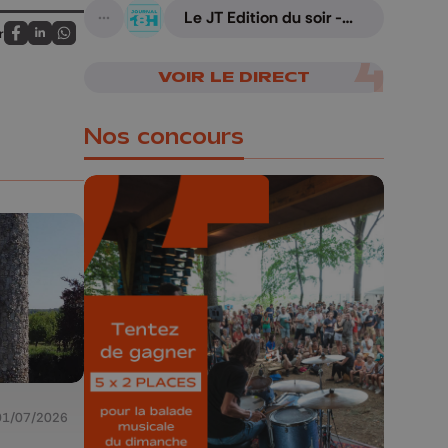
armes
Le JT Edition du soir -
A suivre
07/08/2026
r
Partagez sur FaceBook
Partagez sur LinkedIn
Partagez sur Whatsapp
VOIR LE DIRECT
Nos concours
🎁 Gagnez 5x2
places pour le
Bucolique Ferrières
Festival 🌿🎶
Concours valable jusqu'au 9 août,
01/07/2026
23h59.