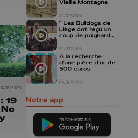
Vieille Montagne
31/07/2026
" Les Bulldogs de
Liège ont reçu un
coup de poignard
dans le dos "
31/07/2026
A la recherche
d'une pièce d'or de
500 euros
04/08/2026
23/05/2026
: 19
Notre app
a No
y