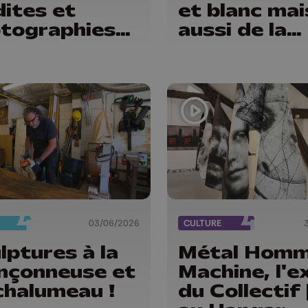
dites et
et blanc mai
tographies
aussi de la
temporaines
matière
03/06/2026
CULTURE
lptures à la
Métal Hom
nçonneuse et
Machine, l'e
chalumeau !
du Collectif