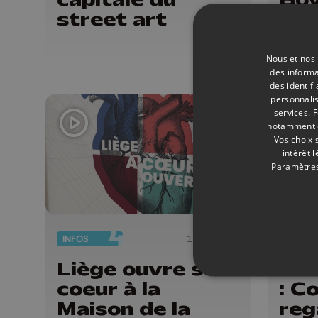
street art
cou
col
Nous et nos 
des informa
des identif
personnalis
services.
F
notamment en
Vos choix 
intérêt 
Paramètres
INFOS
11/06/2026
INFOS
Liège ouvre son
La 
coeur à la
: C
Maison de la
reg