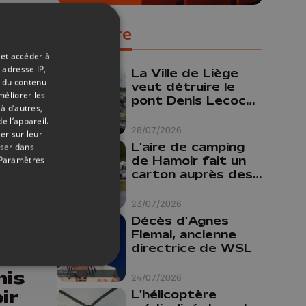
n
Populaire
use
 et accéder à
 adresse IP,
La Ville de Liège
t du contenu
veut détruire le
méliorer les
pont Denis Lecocq
à d’autres,
mais manque de
e l’appareil.
budget pour le
28/07/2026
er sur leur
faire
L'aire de camping
oser dans
de Hamoir fait un
Paramètres
carton auprès des
touristes
23/07/2026
Décès d'Agnes
08/06/2026
Flemal, ancienne
directrice de WSL
 : 3
nis
24/07/2026
ir
L'hélicoptère