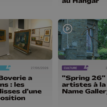
au Hangar
27/05/2026
CULTURE
Boverie a
"Spring 26" 
ns : les
artistes à l
lisses d'une
Name Galler
osition