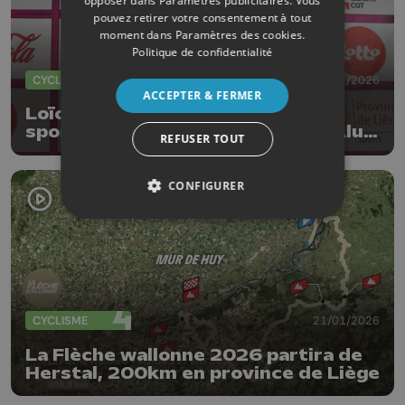
opposer dans
Paramètres publicitaires
. Vous
pouvez retirer votre consentement à tout
moment dans
Paramètres des cookies
.
Politique de confidentialité
CYCLISME
27/01/2026
ACCEPTER & FERMER
Loïc Vliegen devient directeur
sportif de l'équipe Color Code - Alu
REFUSER TOUT
center
CONFIGURER
CYCLISME
21/01/2026
La Flèche wallonne 2026 partira de
Herstal, 200km en province de Liège