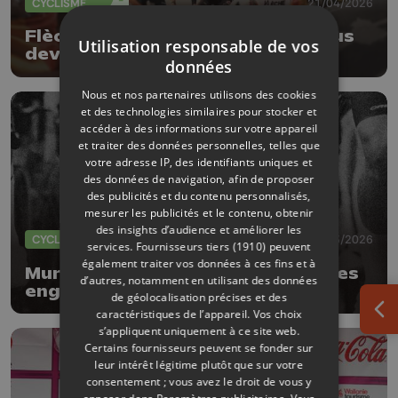
CYCLISME
21/04/2026
Flèche Wallonne 2026: ce que vous
Utilisation responsable de vos
devez savoir
données
Nous et nos partenaires utilisons des cookies
et des technologies similaires pour stocker et
accéder à des informations sur votre appareil
et traiter des données personnelles, telles que
votre adresse IP, des identifiants uniques et
des données de navigation, afin de proposer
des publicités et du contenu personnalisés,
mesurer les publicités et le contenu, obtenir
des insights d’audience et améliorer les
CYCLISME
20/03/2026
services.
Fournisseurs tiers (1910)
peuvent
également traiter vos données à ces fins et à
Mur de Huy Classic : Les 25 équipes
d’autres, notamment en utilisant des données
engagées sont connues
de géolocalisation précises et des
caractéristiques de l’appareil. Vos choix
Ouv
s’appliquent uniquement à ce site web.
Certains fournisseurs peuvent se fonder sur
leur intérêt légitime plutôt que sur votre
consentement ; vous avez le droit de vous y