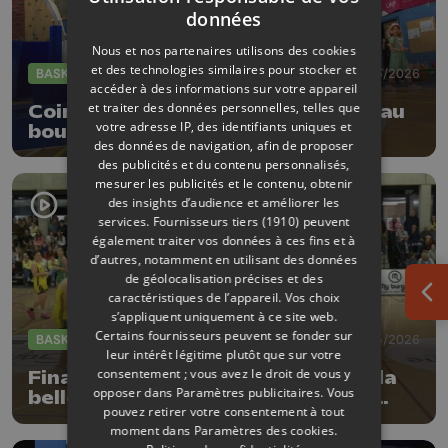
données
Nous et nos partenaires utilisons des cookies
et des technologies similaires pour stocker et
BASKET
17/05/2026
accéder à des informations sur votre appareil
et traiter des données personnelles, telles que
Cointe sacrée championne de R2 au
votre adresse IP, des identifiants uniques et
bout de la belle contre Natoye B
des données de navigation, afin de proposer
des publicités et du contenu personnalisés,
mesurer les publicités et le contenu, obtenir
des insights d’audience et améliorer les
services.
Fournisseurs tiers (1910)
peuvent
également traiter vos données à ces fins et à
d’autres, notamment en utilisant des données
de géolocalisation précises et des
caractéristiques de l’appareil. Vos choix
Ouv
s’appliquent uniquement à ce site web.
Certains fournisseurs peuvent se fonder sur
BASKET
16/05/2026
leur intérêt légitime plutôt que sur votre
consentement ; vous avez le droit de vous y
Finale PO R2B : Cointe disputera la
opposer dans
Paramètres publicitaires
. Vous
belle ce samedi à domicile face à
pouvez retirer votre consentement à tout
Natoye
moment dans
Paramètres des cookies
.