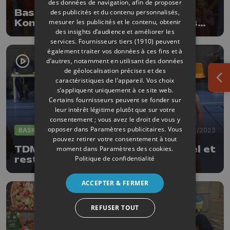
des données de navigation, afin de proposer
Basket (TDM1) : Comblain écarte
des publicités et du contenu personnalisés,
mesurer les publicités et le contenu, obtenir
Kontich et file en demi-finale des
des insights d’audience et améliorer les
play-offs !
services.
Fournisseurs tiers (1910)
peuvent
également traiter vos données à ces fins et à
d’autres, notamment en utilisant des données
de géolocalisation précises et des
caractéristiques de l’appareil. Vos choix
Ouv
s’appliquent uniquement à ce site web.
Certains fournisseurs peuvent se fonder sur
leur intérêt légitime plutôt que sur votre
consentement ; vous avez le droit de vous y
opposer dans
Paramètres publicitaires
. Vous
BASKET
17/12/2023
pouvez retirer votre consentement à tout
TDM1 : Comblain renverse Lommel et
moment dans
Paramètres des cookies
.
Politique de confidentialité
reste leader de sa poule
ACCEPTER & FERMER
REFUSER TOUT