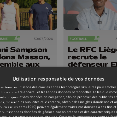
ISME
30/07/2026
FOOTBALL
ni Sampson
Le RFC Lièg
Ilona Masson,
recrute le
emble aux
défenseur El
mpionnats
Ilunga Kitok
urope
Utilisation responsable de vos données
thlétisme
partenaires utilisons des cookies et des technologies similaires pour stocker
tions sur votre appareil et traiter des données personnelles, telles que votre
iants uniques et des données de navigation, afin de proposer des publicités e
és, mesurer les publicités et le contenu, obtenir des insights d’audience et a
ournisseurs tiers (1910)
peuvent également traiter vos données à ces fins et 
 utilisant des données de géolocalisation précises et des caractéristiques d
s’appliquent uniquement à ce site web. Certains fournisseurs peuvent se fond