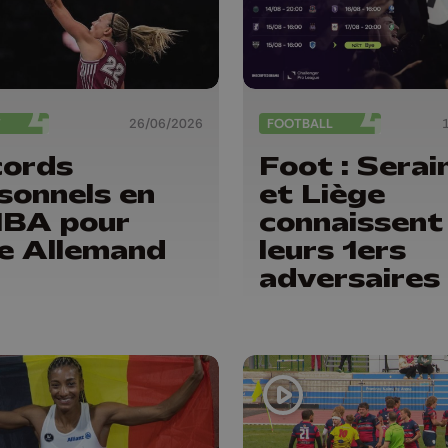
T
26/06/2026
FOOTBALL
cords
Foot : Serai
sonnels en
et Liège
BA pour
connaissent
ie Allemand
leurs 1ers
adversaires
la saison 26