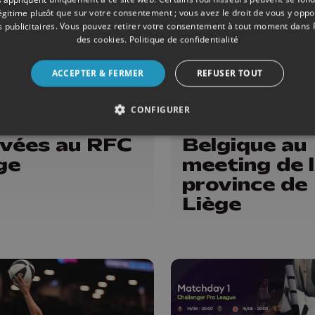
légitime plutôt que sur votre consentement ; vous avez le droit de vous y opp
 publicitaires
. Vous pouvez retirer votre consentement à tout moment dans
des cookies
.
Politique de confidentialité
ACCEPTER & FERMER
REFUSER TOUT
ALL
23/07/2026
ATHLÉTISME
CONFIGURER
x nouvelles
Deux record
ivées au RFC
Belgique au
ge
meeting de 
province de
Liège