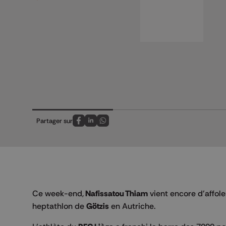
Partager sur
Partagez sur FaceBook
Partagez sur LinkedIn
Partagez sur Whatsapp
Ce week-end,
Nafissatou Thiam
vient encore d'affol
heptathlon de
Götzis
en Autriche.