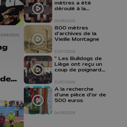
n'est formé ne
mètres a été
peut pas nous
déroulé à la
aider"
Cathédrale de
Liège
05/08/2026
800 mètres
d'archives de la
18/06/2026
Vieille Montagne
ng
31/07/2026
" Les Bulldogs de
Liège ont reçu un
coup de poignard
dans le dos "
 de
31/07/2026
-27 !
A la recherche
d'une pièce d'or de
500 euros
04/08/2026