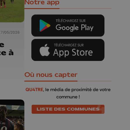
Notre app
17/05/2026
e
e à
Où nous capter
QU4TRE
, le média de proximité de votre
commune !
LISTE DES COMMUNES