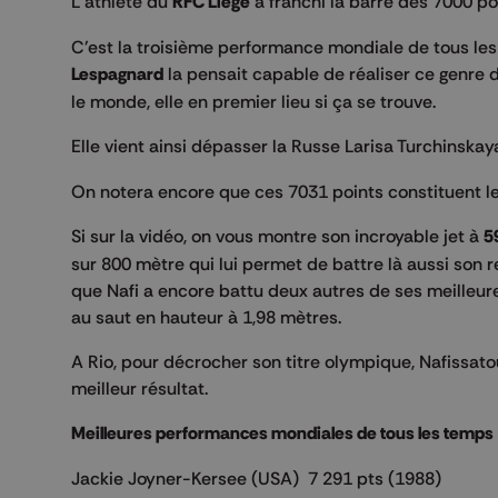
L'athlète du
RFC Liège
a franchi la barre des 7000 po
C'est la troisième performance mondiale de tous le
Lespagnard
la pensait capable de réaliser ce genre de
le monde, elle en premier lieu si ça se trouve.
Elle vient ainsi dépasser la Russe Larisa Turchinsk
On notera encore que ces 7031 points constituent le
Si sur la vidéo, on vous montre son incroyable jet à
5
sur 800 mètre qui lui permet de battre là aussi son 
que Nafi a encore battu deux autres de ses meilleur
au saut en hauteur à 1,98 mètres.
A Rio, pour décrocher son titre olympique, Nafissatou
meilleur résultat.
Meilleures performances mondiales de tous les temps
Jackie Joyner-Kersee (USA) 7 291 pts (1988)