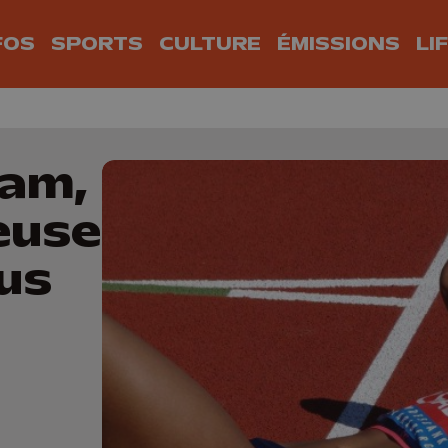
FOS
SPORTS
CULTURE
ÉMISSIONS
LI
iam,
euse
us