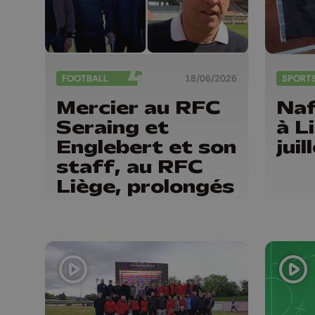
FOOTBALL
18/06/2026
SPORT
Mercier au RFC
Naf
Seraing et
à L
Englebert et son
juil
staff, au RFC
Liège, prolongés