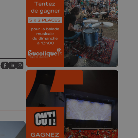
Bucolique Ferrières
Festival 🌿🎶
Concours valable jusqu'au 9 août,
23h59.
r
Partagez sur FaceBook
Partagez sur LinkedIn
Partagez sur Whatsapp
🎬 Concours CUT x
Les Grignoux ✨
Concours permanent - 2 places à