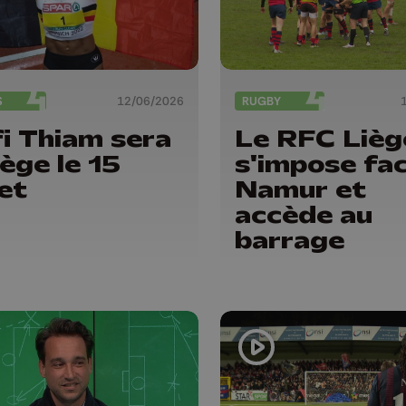
S
12/06/2026
RUGBY
i Thiam sera
Le RFC Lièg
iège le 15
s'impose fac
let
Namur et
accède au
barrage