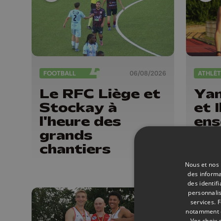
FOOTBALL
06/08/2026
ATHLÉT
Le RFC Liège et
Yan
Stockay à
et 
l'heure des
ens
grands
cha
chantiers
d'E
d'a
Nous et nos 
des informa
des identif
personnalis
services.
F
notamment en
Vos choix 