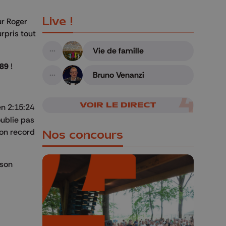
Live !
ur Roger
rpris tout
Vie de famille
A suivre
989
!
Bruno Venanzi
A suivre
VOIR LE DIRECT
en 2:15:24
oublie pas
son record
Nos concours
 son
🎁 Gagnez 5x2
places pour le