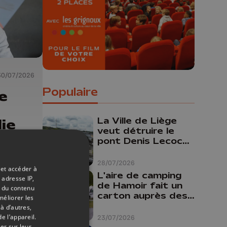
gagner chaque semaine !
30/07/2026
Populaire
e
La Ville de Liège
ie
veut détruire le
o
pont Denis Lecocq
mais manque de
budget pour le
28/07/2026
 et accéder à
faire
L'aire de camping
 adresse IP,
de Hamoir fait un
t du contenu
carton auprès des
méliorer les
touristes
à d’autres,
e l’appareil.
23/07/2026
er sur leur