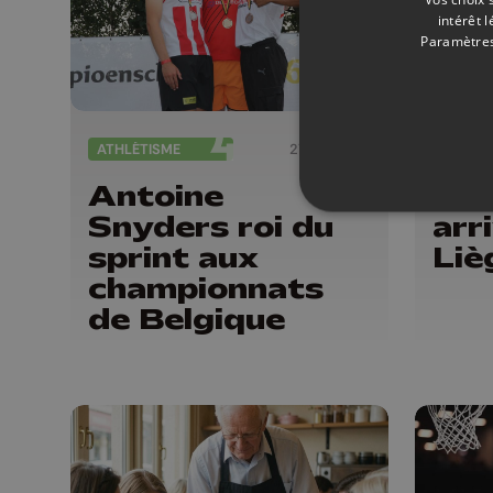
intérêt 
Paramètres
ATHLÉTISME
27/07/2026
FOOTB
Antoine
Deu
Snyders roi du
arr
sprint aux
Liè
championnats
de Belgique