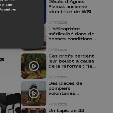
Décès d'Agnes
oser dans
Flemal, ancienne
Paramètres
directrice de WSL
24/07/2026
L'hélicoptère
médicalisé dans de
16/07/2026
bonnes conditions à
s de
Oupeye
05/08/2026
Ces profs perdent
la
leur boulot à cause
de la réforme : "je
travaillais bien plus
comme prof que
04/08/2026
comme
Des places de
pharmacienne"
pompiers
volontaires
disponibles en
province de Liège :
27/07/2026
"Un citoyen qui
Un tapis de 33