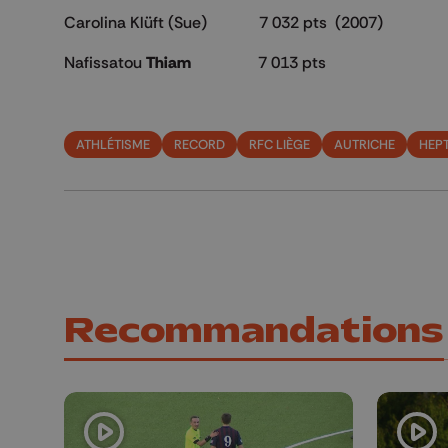
Carolina Klüft (Sue) 7 032 pts (2007)
Nafissatou
Thiam
7 013 pts
ATHLÉTISME
RECORD
RFC LIÈGE
AUTRICHE
HEP
Recommandations