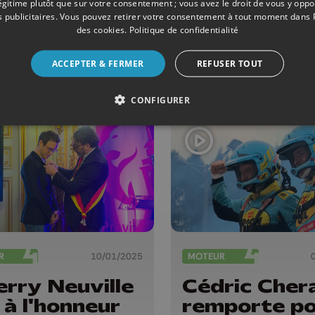
légitime plutôt que sur votre consentement ; vous avez le droit de vous y opp
y-Waremme
biennale en
 publicitaires
. Vous pouvez retirer votre consentement à tout moment dans
des cookies
.
Politique de confidentialité
ssent leurs
Condroz dé
ces
le 2 août
ACCEPTER & FERMER
REFUSER TOUT
CONFIGURER
R
10/01/2025
MOTEUR
erry Neuville
Cédric Cher
 à l'honneur
remporte p