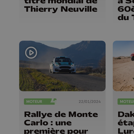
titre mondial de
à S
Thierry Neuville
60è
du 
Co
MOTEUR
22/01/2024
MOTEU
Rallye de Monte
Dak
Carlo : une
éta
première pour
Lur