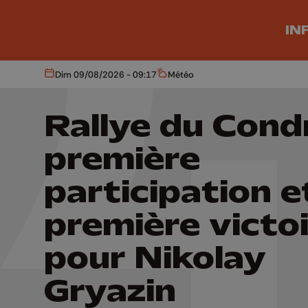
Aller au contenu principal
IN
Dim 09/08/2026 - 09:17
Météo
Aujourd'hui
Météo
Rallye du Condr
première
participation e
première victo
pour Nikolay
Gryazin