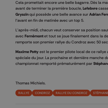
Cela promettait encore une belle bagarre. Dès la mat
avant de terminer la première boucle,
Lefebvre
casse
Gryazin
qui possède une belle avance sur
Adrian Fe
l’avant en fin de matinée avec un top 5.
L’après-midi, chacun veut conserver sa position sau
avec
Fernémont
et tout se joue finalement dans la d
remporte son premier rallye du Condroz avec 50 se
Maxime Potty
est le premier pilote local de ce rally
spéciale du jour. La prochaine et dernière manche d
championnat remporté prématurément par
Stéphan
Thomas Michiels.
RALLYE
CONDROZ
RALLYE DU CONDROZ
STÉPHANE