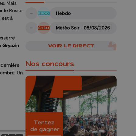
es. Mais
ur le Russe
Hebdo
A suivre
 est à
Météo Soir - 08/08/2026
A suivre
esserre
y Gryazin
VOIR LE DIRECT
Nos concours
 dernière
écembre. Un
🎁 Gagnez 5x2
places pour le
Bucolique Ferrières
Festival 🌿🎶