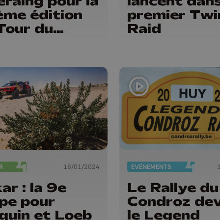
eraing pour la
lancent dans
me édition
premier Twi
Tour du
Raid
ndroz
R
16/01/2024
EVÈNEMENTS
ar : la 9e
Le Rallye du
pe pour
Condroz dev
quin et Loeb
le Legend