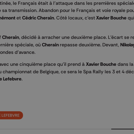
inée, le Français était à l’attaque dans les premières spécial
 sa transmission. Abandon pour le Français et voie royale po
rnémont
et
Cédric Cherain
. Côté locaux, c’est
Xavier Bouche
qui
f
Cherain
, décidé à arracher une deuxième place. L’écart se r
ernière spéciale, où
Cherain
repasse deuxième. Devant,
Nikola
condes d’avance.
e avec une cinquième place qu’il prend à
Xavier Bouche
dans la
u championnat de Belgique, ce sera le Spa Rally les 3 et 4 d
e Lefebvre
.
 LEFEBVRE