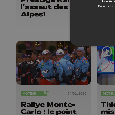
intérêt 
l’assaut des
Hu
Paramètres
Alpes!
uni
for
MOTEUR
24/01/2025
MOTEU
Rallye Monte-
Thi
Carlo : le point
mis