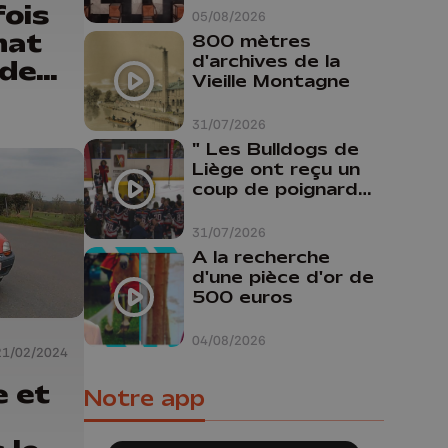
fois
Liège
05/08/2026
nat
800 mètres
d'archives de la
 des
Vieille Montagne
31/07/2026
" Les Bulldogs de
Liège ont reçu un
coup de poignard
dans le dos "
31/07/2026
A la recherche
d'une pièce d'or de
500 euros
04/08/2026
21/02/2024
e et
Notre app