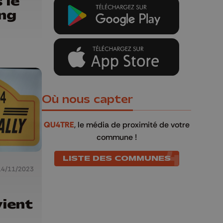
 le
ng
Où nous capter
QU4TRE
, le média de proximité de votre
commune !
LISTE DES COMMUNES
14/11/2023
ient