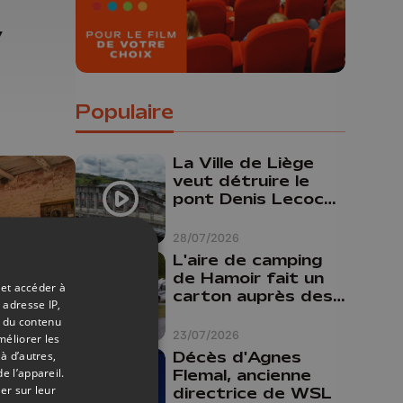
y
Populaire
La Ville de Liège
veut détruire le
pont Denis Lecocq
mais manque de
budget pour le
28/07/2026
faire
L'aire de camping
de Hamoir fait un
 et accéder à
carton auprès des
 adresse IP,
touristes
t du contenu
23/07/2026
méliorer les
31/07/2025
Décès d'Agnes
à d’autres,
e :
e l’appareil.
Flemal, ancienne
er sur leur
directrice de WSL