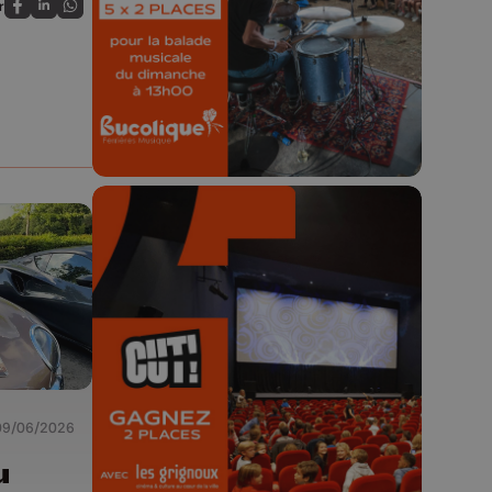
r
Partagez sur FaceBook
Partagez sur LinkedIn
Partagez sur Whatsapp
Concours valable jusqu'au 9 août,
23h59.
🎬 Concours CUT x
Les Grignoux ✨
Concours permanent - 2 places à
09/06/2026
gagner chaque semaine !
u