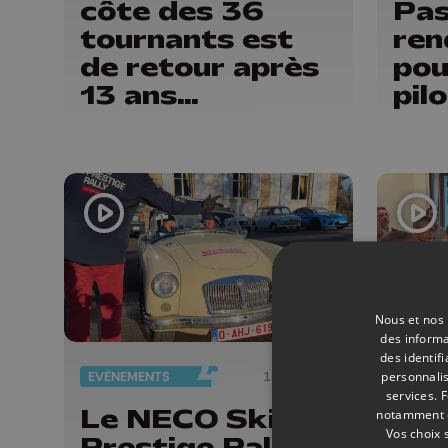
côte des 36
Pas
tournants est
ren
de retour après
pou
13 ans
pil
d'absence
spe
Nous et nos 
des informa
des identif
personnalis
EVÈNEMENTS
12/02/2026
services.
F
Le NECO Ski &
Les
notamment en
Vos choix 
Prestige Rally à
co