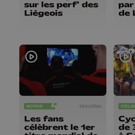
sur les perf' des
par
Liégeois
de 
MOTEUR
25/11/2024
CYCLIS
Les fans
Cyc
célèbrent le 1er
de 