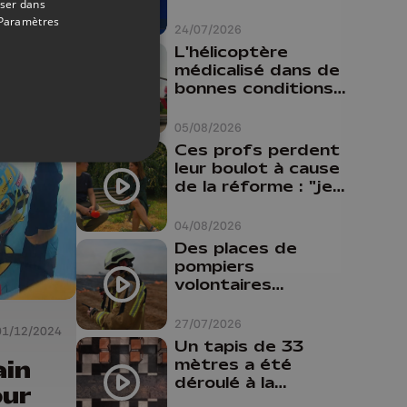
oser dans
Paramètres
24/07/2026
bute
L'hélicoptère
médicalisé dans de
bonnes conditions à
Oupeye
05/08/2026
Ces profs perdent
leur boulot à cause
de la réforme : "je
travaillais bien plus
comme prof que
04/08/2026
comme
Des places de
pharmacienne"
pompiers
volontaires
disponibles en
province de Liège :
27/07/2026
01/12/2024
"Un citoyen qui
Un tapis de 33
n'est formé ne
ain
mètres a été
peut pas nous
déroulé à la
our
aider"
Cathédrale de