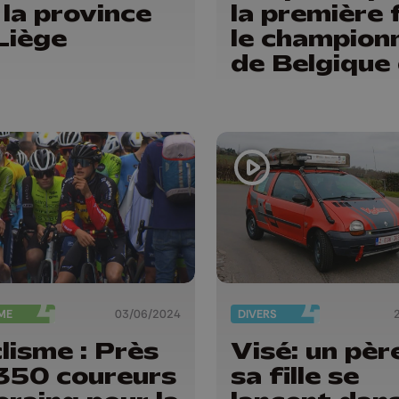
 la province
la première 
Liège
le champion
de Belgique
rallyes
ME
03/06/2024
DIVERS
lisme : Près
Visé: un pèr
350 coureurs
sa fille se