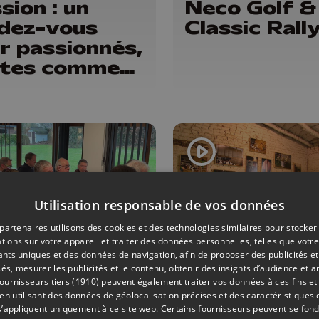
sion : un
Neco Golf &
dez-vous
Classic Rall
r passionnés,
otes comme
ctateurs
Utilisation responsable de vos données
partenaires utilisons des cookies et des technologies similaires pour stocker
tions sur votre appareil et traiter des données personnelles, telles que votre
iants uniques et des données de navigation, afin de proposer des publicités e
és, mesurer les publicités et le contenu, obtenir des insights d’audience et a
AMÉNAGEMENT DU TERRITOIRE
03/12/2025
CULTURE
ournisseurs tiers (1910)
peuvent également traiter vos données à ces fins et 
 31
Photographi
 utilisant des données de géolocalisation précises et des caractéristiques d
s’appliquent uniquement à ce site web. Certains fournisseurs peuvent se fond
mmunes de
la 12ème