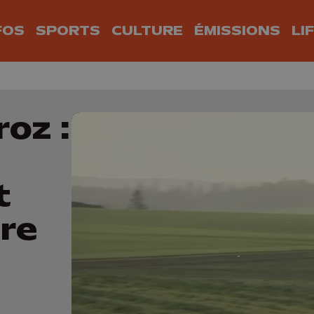
FOS
SPORTS
CULTURE
ÉMISSIONS
LI
oz :
t
ire