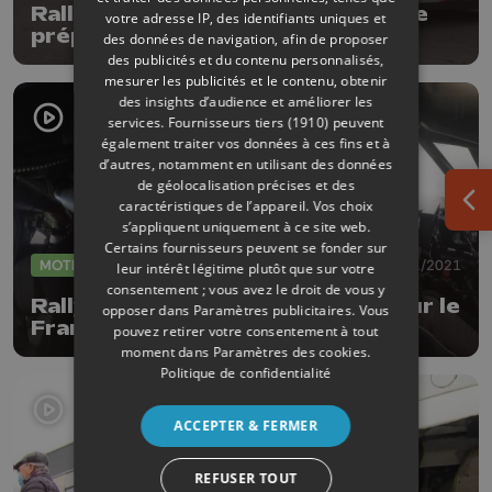
Rallye du Condroz : les Liégeois se
votre adresse IP, des identifiants uniques et
préparent
des données de navigation, afin de proposer
des publicités et du contenu personnalisés,
mesurer les publicités et le contenu, obtenir
des insights d’audience et améliorer les
services.
Fournisseurs tiers (1910)
peuvent
également traiter vos données à ces fins et à
d’autres, notamment en utilisant des données
de géolocalisation précises et des
caractéristiques de l’appareil. Vos choix
Ouv
s’appliquent uniquement à ce site web.
Certains fournisseurs peuvent se fonder sur
MOTEUR
08/11/2021
leur intérêt légitime plutôt que sur votre
consentement ; vous avez le droit de vous y
Rallye du Condroz : 3e succès pour le
opposer dans
Paramètres publicitaires
. Vous
Français Lefebvre
pouvez retirer votre consentement à tout
moment dans
Paramètres des cookies
.
Politique de confidentialité
ACCEPTER & FERMER
REFUSER TOUT