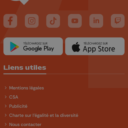
Suivez-nous sur FaceBook
Suivez-nous sur Instagram
Suivez-nous sur TikTok
Suivez-nous sur YouTube
Suivez-nous sur
Suiv
Liens utiles
Mentions légales
CSA
Publicité
Charte sur l'égalité et la diversité
Nous contacter