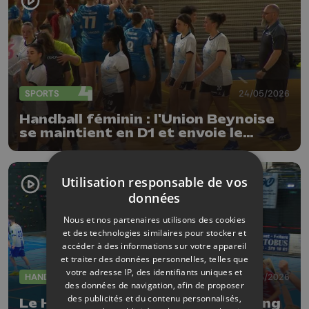
SPORTS
24/05/2026
Handball féminin : l'Union Beynoise
se maintient en D1 et envoie le
Fémina Visé en D2 !
Utilisation responsable de vos
données
Nous et nos partenaires utilisons des cookies
et des technologies similaires pour stocker et
accéder à des informations sur votre appareil
et traiter des données personnelles, telles que
votre adresse IP, des identifiants uniques et
HANDBALL
24/05/2026
des données de navigation, afin de proposer
des publicités et du contenu personnalisés,
Le HC Visé renversé par le Sporting