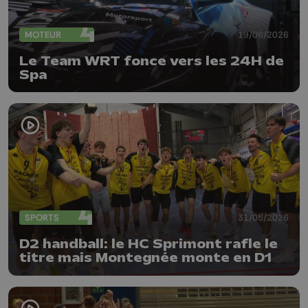
MOTEUR
19/06/2026
Le Team WRT fonce vers les 24H de
Spa
SPORTS
31/05/2026
D2 handball: le HC Sprimont rafle le
titre mais Montegnée monte en D1