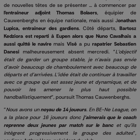
de nouvelles têtes de se présenter ... à commencer par
l'entraineur adjoint Thomas Bolaers
, équipier de
Cauwenberghs en équipe nationale, mais aussi J
onathan
Lupica, entraineur des gardiens
. Côté départs,
Bartosz
Kedziora est reparti à Eupen alors que Nuno Cavalhais a
aussi quitté le navire
mais
Visé
a pu
rapatrier
Sebastien
Danesi
malheureusement absent mercredi. "
L'objectif
était de garder un groupe stable, je n'avais pas envie
d'avoir beaucoup de chamboulement avec beaucoup de
départs et d'arrivées. L'idée était de continuer à travailler
avec ce groupe qui est assez jeune et dynamique, et de
pouvoir les amener le plus haut possible
handballistiquement
", poursuit Thomas Cauwenberghs.
"
Nous avons un
noyau de 14 joueurs
. En BE-Ne League, on
a la place pour 16 joueurs donc
j'aimerais que le coach
reprenne deux jeunes par match sur le banc
et qu'ils
intègrent progressivement le groupe des adultes
",