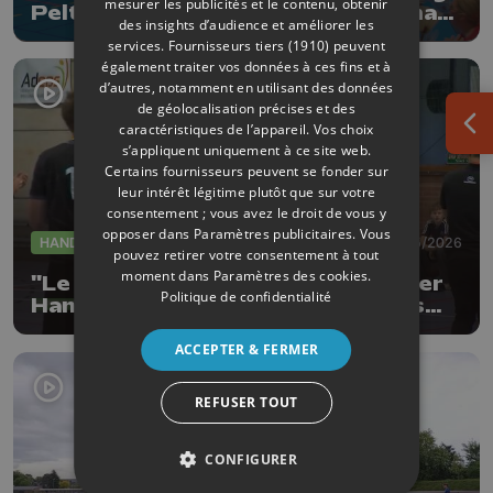
mesurer les publicités et le contenu, obtenir
Pelt en demi-finale du championnat
des insights d’audience et améliorer les
de Belgique
services.
Fournisseurs tiers (1910)
peuvent
également traiter vos données à ces fins et à
d’autres, notamment en utilisant des données
de géolocalisation précises et des
caractéristiques de l’appareil. Vos choix
Ouv
s’appliquent uniquement à ce site web.
Certains fournisseurs peuvent se fonder sur
leur intérêt légitime plutôt que sur votre
consentement ; vous avez le droit de vous y
opposer dans
Paramètres publicitaires
. Vous
HANDBALL
18/05/2026
pouvez retirer votre consentement à tout
moment dans
Paramètres des cookies
.
"Le HC Sprimont évoluera en Super
Politique de confidentialité
Handball League avec des joueurs
locaux"
ACCEPTER & FERMER
REFUSER TOUT
CONFIGURER