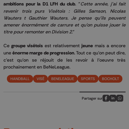
ambitions pour la D1 LFH du club
. "
Cette année, j'ai fait
revenir trois purs Visétois : Gilles Samson, Nicolas
Wauters t Gauthier Wauters. Je pense qu'ils peuvent
amener énormément de carrure et qu'on puisse jouer le
titre pour remonter en Division 2.
"
Ce
groupe visétois
est relativement
jeune
mais a encore
une
énorme marge de progression
. Tout ce qu'on peut dire,
c'est qu'on se réjouit de les revoir à l'oeuvre très
prochainement en BeNeLeague.
HANDBALL
VISÉ
BENELEAGUE
SPORTS
BOCHOLT
Partager sur
Partagez sur
Partagez 
Parta