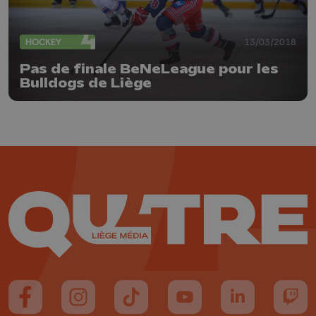
HOCKEY
13/03/2018
Pas de finale BeNeLeague pour les
Bulldogs de Liège
Suivez-nous sur FaceBook
Suivez-nous sur Instagram
Suivez-nous sur TikTok
Suivez-nous sur YouTube
Suivez-nous sur
Suiv