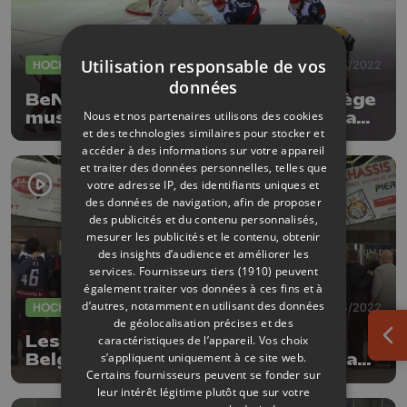
Utilisation responsable de vos
HOCKEY
26/03/2022
données
BeNe League : Les Bulldogs de Liège
Nous et nos partenaires utilisons des cookies
muselés par Heerenveen lors de la
et des technologies similaires pour stocker et
finale aller
accéder à des informations sur votre appareil
et traiter des données personnelles, telles que
votre adresse IP, des identifiants uniques et
des données de navigation, afin de proposer
des publicités et du contenu personnalisés,
mesurer les publicités et le contenu, obtenir
des insights d’audience et améliorer les
services.
Fournisseurs tiers (1910)
peuvent
également traiter vos données à ces fins et à
d’autres, notamment en utilisant des données
HOCKEY
23/03/2022
de géolocalisation précises et des
Les Bulldogs, champions de
caractéristiques de l’appareil. Vos choix
Ouv
s’appliquent uniquement à ce site web.
Belgique, accèdent à la finale de la
Certains fournisseurs peuvent se fonder sur
BeNe League
leur intérêt légitime plutôt que sur votre