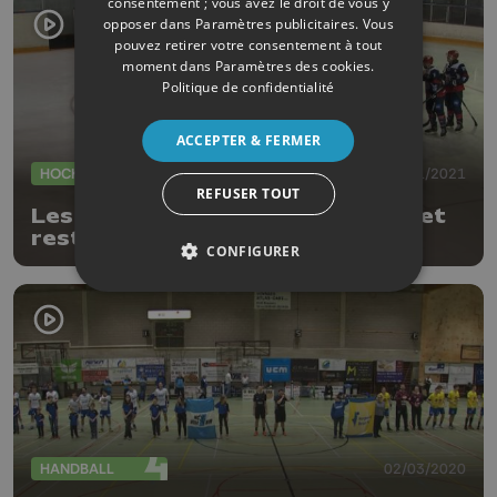
consentement ; vous avez le droit de vous y
opposer dans
Paramètres publicitaires
. Vous
pouvez retirer votre consentement à tout
moment dans
Paramètres des cookies
.
Politique de confidentialité
ACCEPTER & FERMER
HOCKEY
22/11/2021
REFUSER TOUT
Les Bulldogs terrassent La Haye et
restent leaders en BeNeLeague
CONFIGURER
HANDBALL
02/03/2020