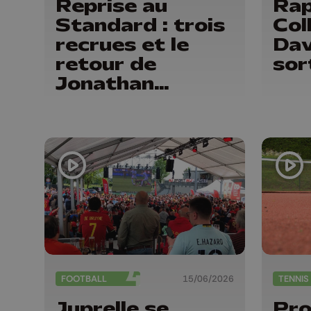
Reprise au
Rap
Standard : trois
Col
recrues et le
Dav
retour de
sor
Jonathan
Legear
FOOTBALL
15/06/2026
TENNIS
Juprelle se
Pro