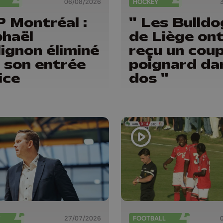
06/08/2026
HOCKEY
 Montréal :
" Les Bulldo
haël
de Liège on
lignon éliminé
reçu un cou
 son entrée
poignard dan
ice
dos "
T
27/07/2026
FOOTBALL