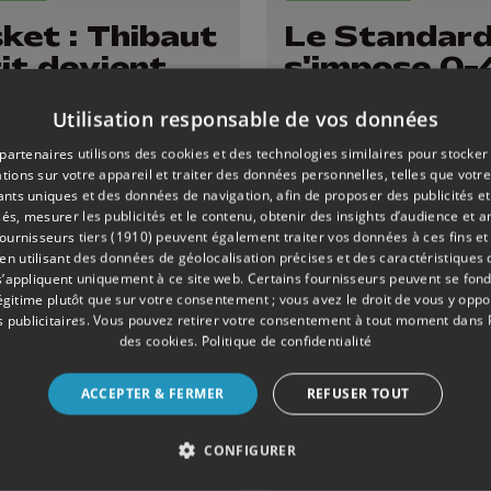
ket : Thibaut
Le Standar
it devient
s'impose 0-
ectionneur de
match amica
Utilisation responsable de vos données
Suisse
Aubel
ssieurs)
partenaires utilisons des cookies et des technologies similaires pour stocker
tions sur votre appareil et traiter des données personnelles, telles que votre
iants uniques et des données de navigation, afin de proposer des publicités e
és, mesurer les publicités et le contenu, obtenir des insights d’audience et a
ournisseurs tiers (1910)
peuvent également traiter vos données à ces fins et 
 utilisant des données de géolocalisation précises et des caractéristiques d
s’appliquent uniquement à ce site web. Certains fournisseurs peuvent se fond
légitime plutôt que sur votre consentement ; vous avez le droit de vous y opp
 publicitaires
. Vous pouvez retirer votre consentement à tout moment dans
des cookies
.
Politique de confidentialité
ACCEPTER & FERMER
REFUSER TOUT
CONFIGURER
08/07/2026
EVÈNEMENTS