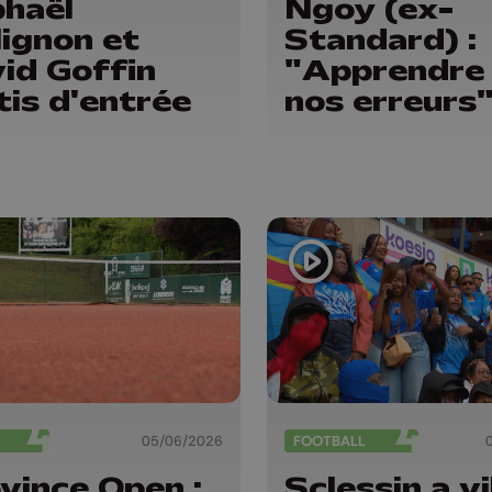
haël
Ngoy (ex-
lignon et
Standard) :
id Goffin
"Apprendre
tis d'entrée
nos erreurs
05/06/2026
FOOTBALL
vince Open :
Sclessin a v