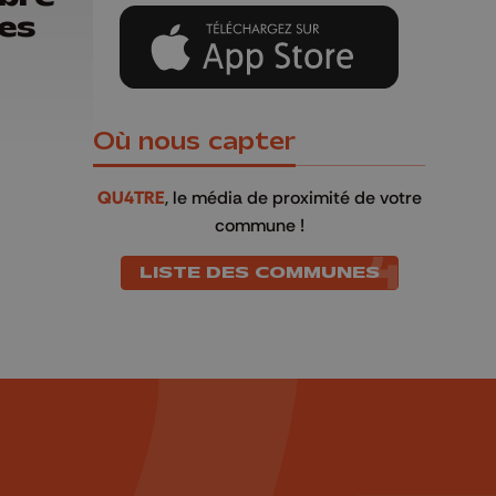
es
Où nous capter
QU4TRE
, le média de proximité de votre
commune !
LISTE DES COMMUNES