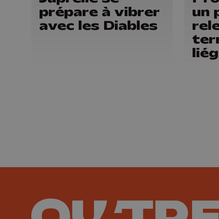
prépare à vibrer
un 
avec les Diables
rel
ter
lié