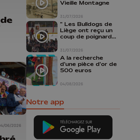
Vieille Montagne
31/07/2026
 de
" Les Bulldogs de
"
Liège ont reçu un
coup de poignard
dans le dos "
31/07/2026
A la recherche
d'une pièce d'or de
500 euros
04/08/2026
Notre app
04/06/2026
ibré