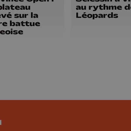
plateau
au rythme d
evé sur la
Léopards
re battue
geoise