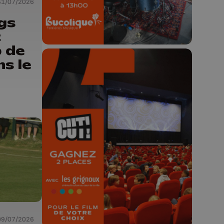
31/07/2026
gs
t
p de
s le
🎬 Concours CUT x
Les Grignoux ✨
Concours permanent - 2 places à
gagner chaque semaine !
09/07/2026