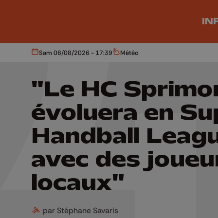
Aller au contenu principal
IN
Sam 08/08/2026 - 17:39
Météo
Aujourd'hui
Météo
"Le HC Sprimo
évoluera en Su
Handball Leag
avec des joueu
locaux"
par Stéphane Savaris