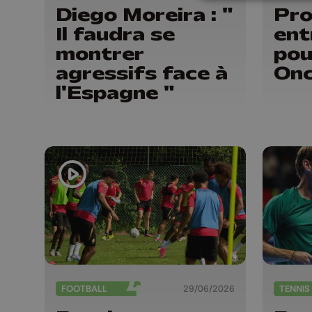
Diego Moreira : "
Pro
Il faudra se
ent
montrer
pou
agressifs face à
Onc
l'Espagne "
FOOTBALL
29/06/2026
TENNIS