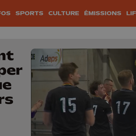
FOS
SPORTS
CULTURE
ÉMISSIONS
LI
nt
per
ue
rs