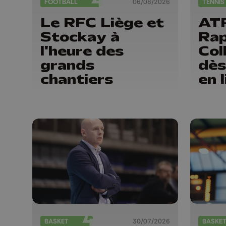
FOOTBALL
06/08/2026
TENNIS
Le RFC Liège et
ATP
Stockay à
Rap
l'heure des
Col
grands
dès
chantiers
en l
BASKET
30/07/2026
BASKE