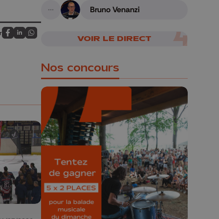
armes
Bruno Venanzi
A suivre
r
VOIR LE DIRECT
Partagez sur FaceBook
Partagez sur LinkedIn
Partagez sur Whatsapp
Nos concours
🎁 Gagnez 5x2
places pour le
Bucolique Ferrières
Festival 🌿🎶
Concours valable jusqu'au 9 août,
23h59.