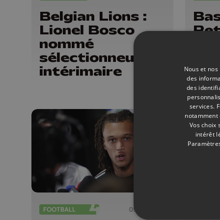
Belgian Lions :
Bas
Lionel Bosco
Pet
nommé
sél
sélectionneur
la 
intérimaire
(me
Nous et nos 
des informa
des identif
personnalis
services.
F
notamment en
Vos choix 
intérêt 
Paramètres
FOOTBALL
09/07/2026
TENNIS