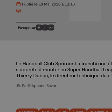
Publié le 18 Mai 2026 à 11:16
Partager sur
Partagez sur FaceBook
Partagez sur LinkedIn
Partagez sur Whatsapp
Le Handball Club Sprimont a franchi une 
s'apprête à monter en Super Handball Leag
Thierry Dubuc, le directeur technique du c
Par
Stéphane Savaris
HANDBALL
MATCH
TITRE
ÉQUIPE
HC SPRIMONT