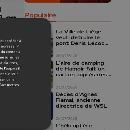
d
Populaire
4 en
l à
La Ville de Liège
veut détruire le
 et accéder à
pont Denis Lecocq
 adresse IP,
mais manque de
t du contenu
budget pour le
28/07/2026
méliorer les
faire
L'aire de camping
à d’autres,
de Hamoir fait un
e l’appareil.
er sur leur
carton auprès des
oser dans
touristes
Paramètres
23/07/2026
Décès d'Agnes
Flemal, ancienne
directrice de WSL
24/07/2026
07/07/2026
L'hélicoptère