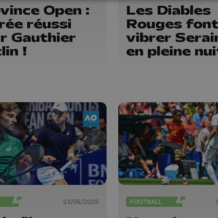
vince Open :
Les Diables
rée réussi
Rouges fon
r Gauthier
vibrer Serai
lin !
en pleine nui
23/06/2026
FOOTBALL