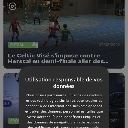
FUTSAL
07/05/2022
Le Celtic Visé s'impose contre
Herstal en demi-finale aller des
play-offs de Division 1
Utilisation responsable de vos
données
Nous et nos partenaires utilisons des cookies
et des technologies similaires pour stocker et
accéder à des informations sur votre appareil
et traiter des données personnelles, telles que
votre adresse IP, des identifiants uniques et
SPORTS
19/07/2021
des données de navigation, afin de proposer
des publicités et du contenu personnalisés,