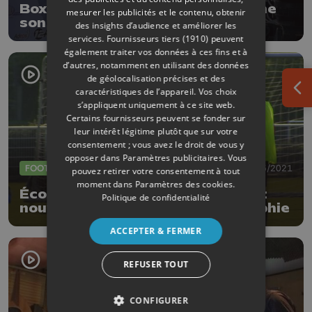
Boxe: Miko Khatchatryan décroche
mesurer les publicités et le contenu, obtenir
son premier titre international
des insights d’audience et améliorer les
services.
Fournisseurs tiers (1910)
peuvent
également traiter vos données à ces fins et à
d’autres, notamment en utilisant des données
de géolocalisation précises et des
caractéristiques de l’appareil. Vos choix
Ouv
s’appliquent uniquement à ce site web.
Certains fournisseurs peuvent se fonder sur
leur intérêt légitime plutôt que sur votre
consentement ; vous avez le droit de vous y
opposer dans
Paramètres publicitaires
. Vous
FOOTBALL
17/05/2021
pouvez retirer votre consentement à tout
moment dans
Paramètres des cookies
.
École des jeunes du RFC Seraing :
Politique de confidentialité
nouveau prestige, même philosophie
ACCEPTER & FERMER
REFUSER TOUT
CONFIGURER