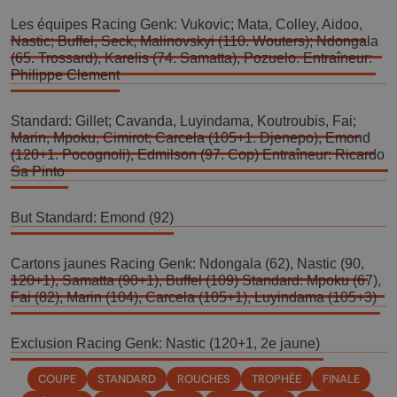
Les équipes Racing Genk: Vukovic; Mata, Colley, Aidoo, 
Nastic; Buffel, Seck, Malinovskyi (110. Wouters); Ndongala 
(65. Trossard), Karelis (74. Samatta), Pozuelo. Entraîneur: 
Philippe Clement
Standard: Gillet; Cavanda, Luyindama, Koutroubis, Fai; 
Marin, Mpoku, Cimirot; Carcela (105+1. Djenepo), Emond 
(120+1. Pocognoli), Edmilson (97. Cop) Entraîneur: Ricardo 
Sa Pinto 
But Standard: Emond (92)
Cartons jaunes Racing Genk: Ndongala (62), Nastic (90, 
120+1), Samatta (90+1), Buffel (109) Standard: Mpoku (67), 
Fai (82), Marin (104), Carcela (105+1), Luyindama (105+3) 
Exclusion Racing Genk: Nastic (120+1, 2e jaune) 
COUPE
STANDARD
ROUCHES
TROPHÉE
FINALE