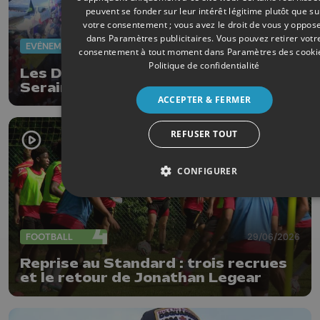
peuvent se fonder sur leur intérêt légitime plutôt que su
votre consentement ; vous avez le droit de vous y oppos
dans
Paramètres publicitaires
. Vous pouvez retirer votr
EVÈNEMENTS
07/07/2026
consentement à tout moment dans
Paramètres des cooki
Politique de confidentialité
Les Diables Rouges font vibrer
Seraing en pleine nuit
ACCEPTER & FERMER
REFUSER TOUT
CONFIGURER
FOOTBALL
29/06/2026
Reprise au Standard : trois recrues
et le retour de Jonathan Legear