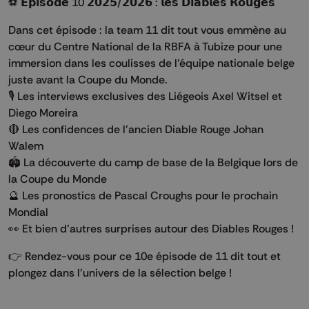
⚽️ 𝗘́𝗽𝗶𝘀𝗼𝗱𝗲 10 𝟮𝟬𝟮𝟱/𝟮𝟬𝟮𝟲 : 𝗹𝗲𝘀 𝗗𝗶𝗮𝗯𝗹𝗲𝘀 𝗥𝗼𝘂𝗴𝗲𝘀
Dans cet épisode : la team 11 dit tout vous emmène au
cœur du Centre National de la RBFA à Tubize pour une
immersion dans les coulisses de l’équipe nationale belge
juste avant la Coupe du Monde.
🎙️ Les interviews exclusives des Liégeois Axel Witsel et
Diego Moreira
🔴 Les confidences de l’ancien Diable Rouge Johan
Walem
🏟️ La découverte du camp de base de la Belgique lors de
la Coupe du Monde
🔮 Les pronostics de Pascal Croughs pour le prochain
Mondial
👀 Et bien d’autres surprises autour des Diables Rouges !
👉 Rendez-vous pour ce 10e épisode de 11 dit tout et
plongez dans l'univers de la sélection belge !