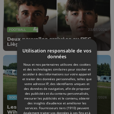
FOOTBALL
23/07/2026
Deux nouvelles arrivées au RFC
Liège
Utilisation responsable de vos
données
Nous et nos partenaires utilisons des cookies
et des technologies similaires pour stocker et
accéder à des informations sur votre appareil
et traiter des données personnelles, telles que
votre adresse IP, des identifiants uniques et
des données de navigation, afin de proposer
des publicités et du contenu personnalisés,
SOCIÉTÉ
20/07/2026
mesurer les publicités et le contenu, obtenir
des insights d’audience et améliorer les
Les gens du voyage ont quitté
services.
Fournisseurs tiers (1910)
peuvent
Wihogne
également traiter vos données à ces fins et à