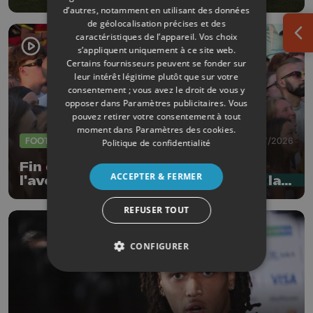
d’autres, notamment en utilisant des données
de géolocalisation précises et des
caractéristiques de l’appareil. Vos choix
Ouv
s’appliquent uniquement à ce site web.
Certains fournisseurs peuvent se fonder sur
leur intérêt légitime plutôt que sur votre
consentement ; vous avez le droit de vous y
opposer dans
Paramètres publicitaires
. Vous
pouvez retirer votre consentement à tout
moment dans
Paramètres des cookies
.
FOOTBALL
11/07/2026
Politique de confidentialité
Fin du parcours pour nos Belges :
ACCEPTER & FERMER
l'aventure s'arrête aux portes de la
demi-finale
REFUSER TOUT
CONFIGURER