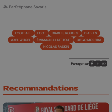
Par
Stéphane Savaris
FOOTBALL
FOOT
DIABLES ROUGES
DIABLES
AXEL WITSEL
ÉMISSION 11 DIT TOUT
DIEGO MOREIRA
NICOLAS RASKIN
Partager sur
Partagez sur
Partagez 
Parta
Recommandations