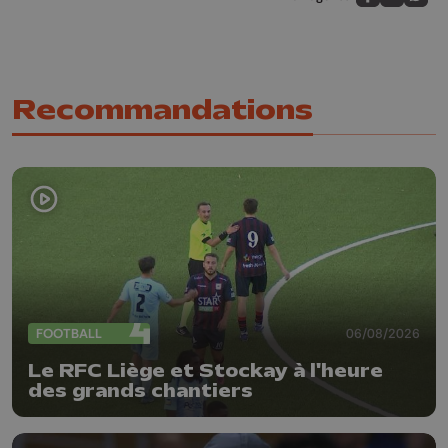
Partagez sur
Partagez 
Parta
Recommandations
FOOTBALL
06/08/2026
Le RFC Liège et Stockay à l'heure
des grands chantiers