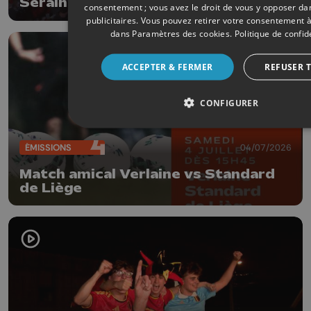
Seraing en pleine nuit
consentement ; vous avez le droit de vous y opposer d
publicitaires
. Vous pouvez retirer votre consentement 
dans
Paramètres des cookies
.
Politique de confid
ACCEPTER & FERMER
REFUSER 
CONFIGURER
ÉMISSIONS
04/07/2026
Match amical Verlaine vs Standard
de Liège