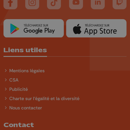
Suivez-nous sur FaceBook
Suivez-nous sur Instagram
Suivez-nous sur TikTok
Suivez-nous sur YouTube
Suivez-nous sur
Suiv
Liens utiles
Mentions légales
CSA
Publicité
Charte sur l'égalité et la diversité
Nous contacter
Contact