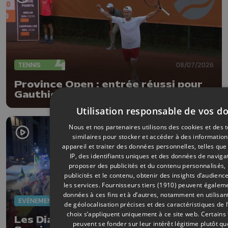
TENNIS
08/07/2026
Province Open : entrée réussi pour
Gauthier Onclin !
Utilisation responsable de vos d
Nous et nos partenaires utilisons des cookies et des 
similaires pour stocker et accéder à des information
appareil et traiter des données personnelles, telles qu
IP, des identifiants uniques et des données de navigat
proposer des publicités et du contenu personnalisés,
publicités et le contenu, obtenir des insights d’audienc
les services.
Fournisseurs tiers (1910)
peuvent égalemen
données à ces fins et à d’autres, notamment en utilisa
EVÈNEMENTS
07/07/2026
de géolocalisation précises et des caractéristiques de l
choix s’appliquent uniquement à ce site web. Certains
Les Diables Rouges font vibrer
peuvent se fonder sur leur intérêt légitime plutôt qu