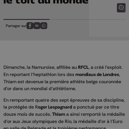
le toit du monde
Partager sur
Partagez sur FaceBook
Partagez sur LinkedIn
Partagez sur Whatsapp
Dimanche, la Namuroise, affiliée au
RFCL
, a créé l'exploit.
En reportant l'heptathlon lors des
mondiaux de Londres
,
Thiam est devenue la première athlète belge couronnée
d'or dans un mondial d'athlétisme.
En remportant quatre des sept épreuves de sa discipline,
la protégée de R
oger Lespagnard
a ponctué par ce titre
douze mois de succès.
Thiam
a ainsi remporté la médaille
d'or aux Jeux olympiques de Rio, la médaille d'or à l'Euro
en salle de Belgrade et la troisième performance