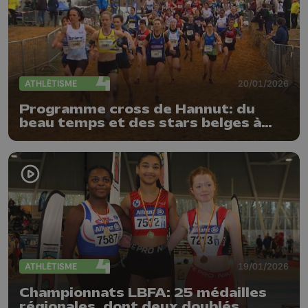
ATHLÉTISME
20/01/2026
Programme cross de Hannut: du
beau temps et des stars belges à
l'honneur
ATHLÉTISME
19/01/2026
Championnats LBFA: 25 médailles
régionales, dont deux doublés