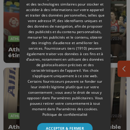
et des technologies similaires pour stocker et
accéder à des informations sur votre appareil
et traiter des données personnelles, telles que
votre adresse IP, des identifiants uniques et
des données de navigation, afin de proposer
des publicités et du contenu personnalisés,
mesurer les publicités et le contenu, obtenir
ATHLÉTISME
09/03/2026
des insights d’audience et améliorer les
services.
Fournisseurs tiers (1910)
peuvent
Athlé: Jada-Nora Stassart
également traiter vos données à ces fins et à
étincellante aux championnats de
d’autres, notamment en utilisant des données
Belgique jeunes, 17 médailles
de géolocalisation précises et des
liégeoises
caractéristiques de l’appareil. Vos choix
Ouv
s’appliquent uniquement à ce site web.
Certains fournisseurs peuvent se fonder sur
leur intérêt légitime plutôt que sur votre
consentement ; vous avez le droit de vous y
opposer dans
Paramètres publicitaires
. Vous
pouvez retirer votre consentement à tout
moment dans
Paramètres des cookies
.
Politique de confidentialité
ATHLÉTISME
02/03/2026
Athlétisme: Antoine Snyders double
ACCEPTER & FERMER