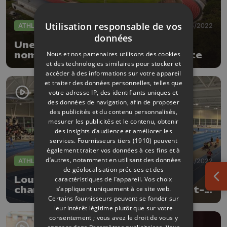
Utilisation responsable de vos
ATHLÉTISME
22/06/2022
données
Une nouvelle piste et un nouveau
Nous et nos partenaires utilisons des cookies
nom pour le complexe de Naimette
et des technologies similaires pour stocker et
accéder à des informations sur votre appareil
et traiter des données personnelles, telles que
votre adresse IP, des identifiants uniques et
des données de navigation, afin de proposer
des publicités et du contenu personnalisés,
mesurer les publicités et le contenu, obtenir
des insights d’audience et améliorer les
services.
Fournisseurs tiers (1910)
peuvent
également traiter vos données à ces fins et à
d’autres, notamment en utilisant des données
ATHLÉTISME
09/01/2022
de géolocalisation précises et des
Louvain-La-Neuve : des
caractéristiques de l’appareil. Vos choix
Ouv
s’appliquent uniquement à ce site web.
championnats provinciaux de haut-
Certains fournisseurs peuvent se fonder sur
vol
leur intérêt légitime plutôt que sur votre
consentement ; vous avez le droit de vous y