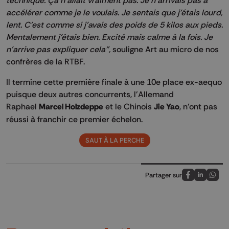
accélérer comme je le voulais. Je sentais que j'étais lourd,
lent. C'est comme si j'avais des poids de 5 kilos aux pieds.
Mentalement j'étais bien. Excité mais calme à la fois. Je
n'arrive pas expliquer cela",
souligne Art au micro de nos
confrères de la RTBF.
Il termine cette première finale à une 10e place ex-aequo
puisque deux autres concurrents, l'Allemand
Raphael
Marcel Holzdeppe
et le Chinois
Jie Yao
, n'ont pas
réussi à franchir ce premier échelon.
SAUT À LA PERCHE
Partager sur
Partagez sur
Partagez 
Parta