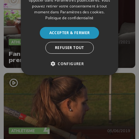
opposer dans
Paramètres publicitaires
. Vous
pouvez retirer votre consentement à tout
moment dans
Paramètres des cookies
.
Politique de confidentialité
ACCEPTER & FERMER
ATHLÉTISME
01/08/2021
REFUSER TOUT
Fanny Smets aux JO: une grande
première pour la Belgique !
CONFIGURER
ATHLÉTISME
05/06/2019