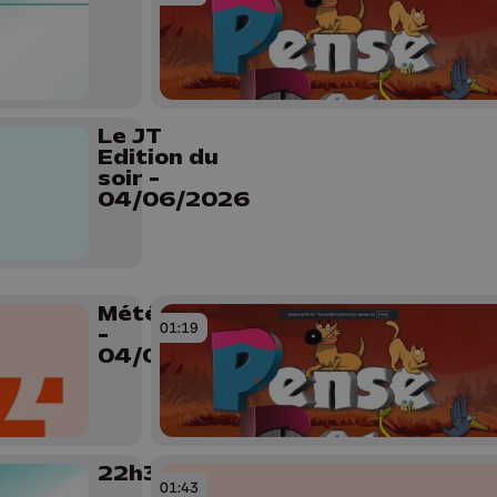
Le JT
Edition du
soir -
04/06/2026
Météo Soir
01:19
-
04/06/2026
22h30
01:43