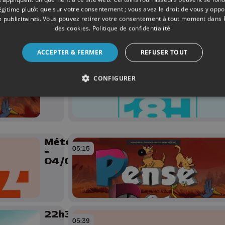
légitime plutôt que sur votre consentement ; vous avez le droit de vous y opp
 publicitaires
. Vous pouvez retirer votre consentement à tout moment dans
des cookies
.
Politique de confidentialité
ACCEPTER & FERMER
REFUSER TOUT
Pense
04:51
bêtes
CONFIGURER
Météo Soir
05:15
-
04/06/2026
22h30
05:39