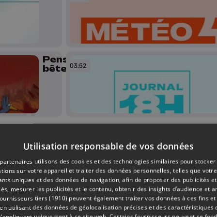
Pense
03:52
bêtes
Météo Soir
04:16
Utilisation responsable de vos données
-
04/06/2026
partenaires utilisons des cookies et des technologies similaires pour stocker
tions sur votre appareil et traiter des données personnelles, telles que votre
iants uniques et des données de navigation, afin de proposer des publicités e
és, mesurer les publicités et le contenu, obtenir des insights d’audience et a
ournisseurs tiers (1910)
peuvent également traiter vos données à ces fins et 
22h30
 utilisant des données de géolocalisation précises et des caractéristiques d
04:40
s’appliquent uniquement à ce site web. Certains fournisseurs peuvent se fond