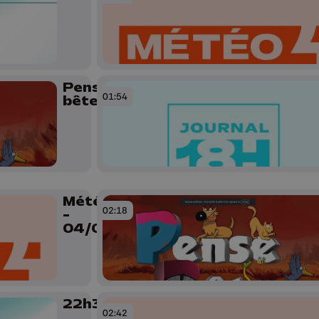
Pense
01:54
bêtes
Météo Soir
02:18
-
04/06/2026
22h30
02:42