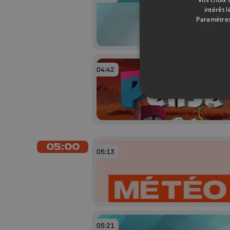
intérêt 
Paramètres
04:42
05:00
05:13
05:21