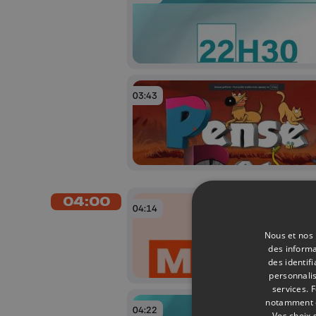
03:43
04:00
04:14
Nous et nos 
des informa
des identif
personnalis
services.
F
notamment en
04:22
Vos choix 