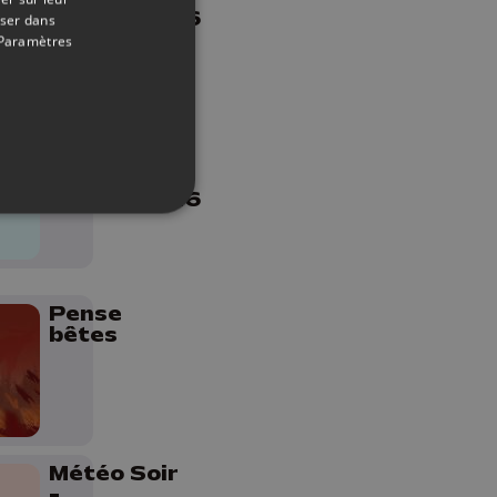
04/06/2026
oser dans
Paramètres
Le JT
Edition du
soir -
04/06/2026
Pense
bêtes
Météo Soir
-