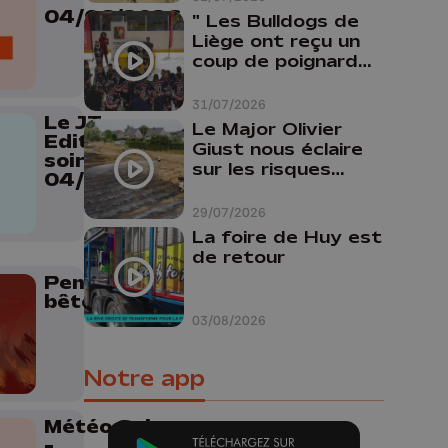
04/06/2026
" Les Bulldogs de
Liège ont reçu un
coup de poignard
dans le dos "
31/07/2026
Le JT
Le Major Olivier
Edition du
Giust nous éclaire
soir -
sur les risques
04/06/2026
d'incendie en
Belgique : "Un
29/07/2026
incendie comme en
La foire de Huy est
Gironde ne pourrait
de retour
pas avoir lieu chez
Pense
nous"
bêtes
03/08/2026
Notre app
Météo Soir
-