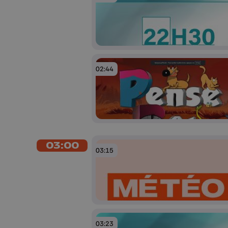
02:44
03:00
03:15
03:23