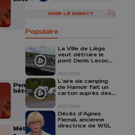
VOIR LE DIRECT
Populaire
La Ville de Liège
veut détruire le
pont Denis Lecocq
mais manque de
budget pour le
28/07/2026
faire
L'aire de camping
Pense
de Hamoir fait un
bêtes
carton auprès des
touristes
23/07/2026
Décès d'Agnes
Flemal, ancienne
directrice de WSL
Météo Soir
-