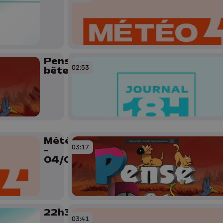
Pense
02:53
bêtes
Météo Soir
03:17
-
04/06/2026
22h30
03:41