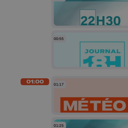
00:55
01:00
01:17
01:25