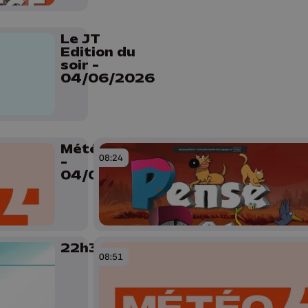
Le JT
Edition du
soir -
04/06/2026
Météo Soir
08:24
-
04/06/2026
22h30
08:51