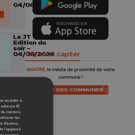
04/06/2026
Le JT
Edition du
soir -
Où nous capter
04/06/2026
QU4TRE
, le média de proximité de votre
commune !
Pense
LISTE DES COMMUNES
bêtes
 et accéder à
 adresse IP,
t du contenu
méliorer les
à d’autres,
Météo Soir
e l’appareil.
-
er sur leur