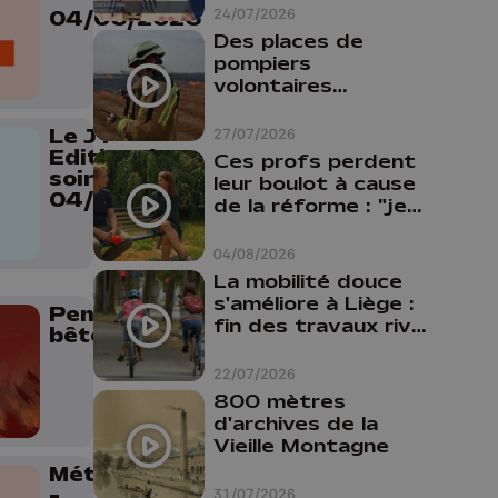
24/07/2026
04/06/2026
Des places de
pompiers
volontaires
disponibles en
province de Liège :
27/07/2026
Le JT
"Un citoyen qui
Edition du
Ces profs perdent
n'est formé ne
soir -
leur boulot à cause
peut pas nous
04/06/2026
de la réforme : "je
aider"
travaillais bien plus
comme prof que
04/08/2026
comme
La mobilité douce
pharmacienne"
s'améliore à Liège :
Pense
fin des travaux rive
bêtes
gauche, pistes
cyclo-piétonnes
22/07/2026
Avroy et
800 mètres
Guillemins...
d'archives de la
Vieille Montagne
Météo Soir
-
31/07/2026