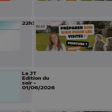
22h30
01:43
Le JT
Edition du
soir -
01/06/2026