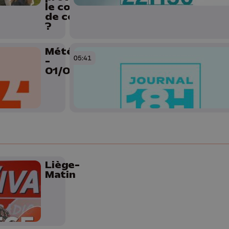
le coup
de cœur
?
Météo Soir
05:41
-
01/06/2026
Liège-
Matin