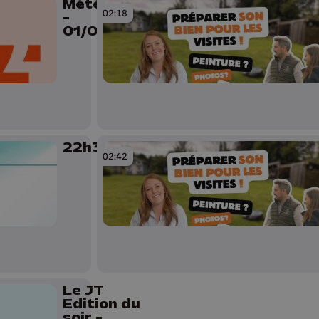
Météo Soir
02:18
-
01/06/2026
22h30
02:42
Le JT
Edition du
soir -