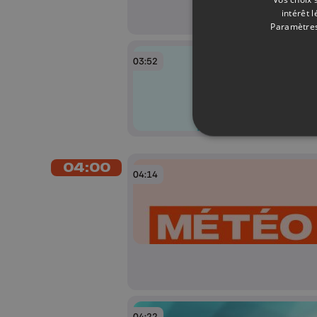
intérêt 
Paramètres
03:52
04:00
04:14
04:22