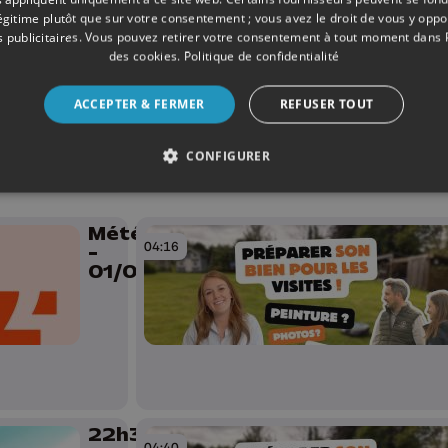
légitime plutôt que sur votre consentement ; vous avez le droit de vous y opp
 publicitaires
. Vous pouvez retirer votre consentement à tout moment dans
des cookies
.
Politique de confidentialité
Le JT
Edition du
ACCEPTER & FERMER
REFUSER TOUT
soir -
01/06/2026
CONFIGURER
Météo Soir
04:16
-
01/06/2026
22h30
04:40