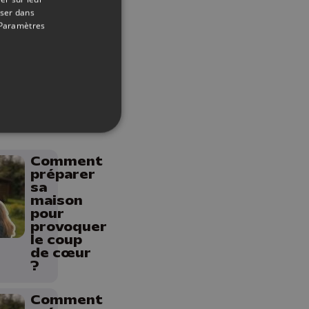
de cœur
oser dans
?
Paramètres
Comment
préparer
sa
maison
pour
provoquer
le coup
de cœur
?
Comment