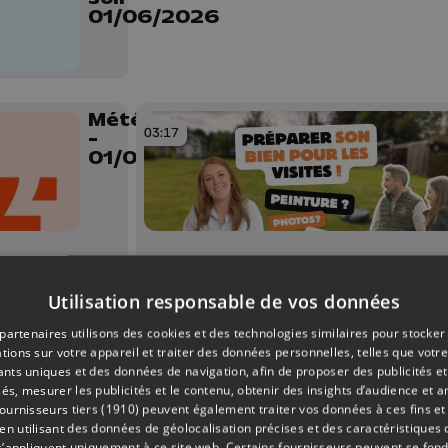
01/06/2026
Météo Soir
03:17
-
01/06/2026
Utilisation responsable de vos données
22h30
partenaires utilisons des cookies et des technologies similaires pour stocker
03:41
tions sur votre appareil et traiter des données personnelles, telles que votre
iants uniques et des données de navigation, afin de proposer des publicités e
és, mesurer les publicités et le contenu, obtenir des insights d’audience et a
ournisseurs tiers (1910)
peuvent également traiter vos données à ces fins et 
 utilisant des données de géolocalisation précises et des caractéristiques d
s’appliquent uniquement à ce site web. Certains fournisseurs peuvent se fond