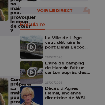
Gravure liégeoise sur
sa
armes
maison
VOIR LE DIRECT
pour
provoquer
le coup
Populaire
de cœur
?
La Ville de Liège
veut détruire le
pont Denis Lecocq
mais manque de
budget pour le
28/07/2026
faire
L'aire de camping
de Hamoir fait un
carton auprès des
touristes
Comment
23/07/2026
préparer
Décès d'Agnes
sa
Flemal, ancienne
maison
pour
directrice de WSL
provoquer