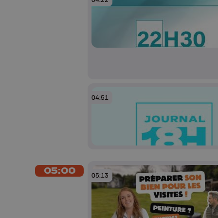
04:51
05:00
05:13