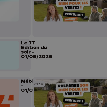
Le JT
Edition du
soir -
01/06/2026
Météo Soir
01:19
-
01/06/2026