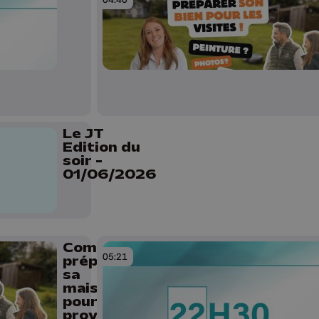
Le JT
Edition du
soir -
01/06/2026
Comment
05:21
préparer
sa
maison
pour
provoquer