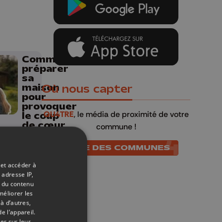
Comment
préparer
sa
maison
Où nous capter
pour
provoquer
QU4TRE
, le média de proximité de votre
le coup
de cœur
commune !
?
LISTE DES COMMUNES
Comment
 et accéder à
préparer
 adresse IP,
sa
t du contenu
maison
méliorer les
pour
à d’autres,
provoquer
e l’appareil.
le coup
er sur leur