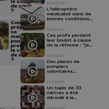
le coup
24/07/2026
de cœur
L'hélicoptère
?
médicalisé dans de
bonnes conditions à
Comment
Oupeye
préparer
05/08/2026
sa
Ces profs perdent
maison
leur boulot à cause
pour
de la réforme : "je
provoquer
travaillais bien plus
le coup
comme prof que
de cœur
04/08/2026
comme
?
Des places de
pharmacienne"
pompiers
volontaires
disponibles en
province de Liège :
27/07/2026
"Un citoyen qui
Un tapis de 33
n'est formé ne
mètres a été
peut pas nous
déroulé à la
aider"
Cathédrale de
Liège
05/08/2026