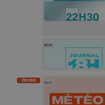
00:55
01:00
01:17