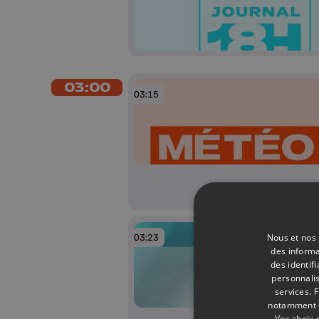
03:00
03:15
Nous et nos 
03:23
des informa
des identif
personnalis
services.
F
notamment en
Vos choix 