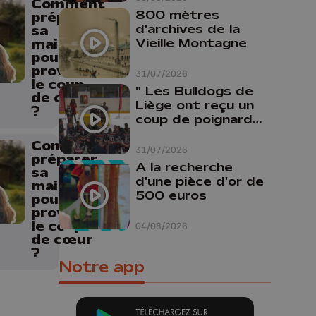
Comment
800 mètres
préparer
d'archives de la
sa
Vieille Montagne
maison
pour
provoquer
31/07/2026
le coup
" Les Bulldogs de
de cœur
Liège ont reçu un
?
coup de poignard
dans le dos "
Comment
31/07/2026
préparer
A la recherche
sa
d'une pièce d'or de
maison
500 euros
pour
provoquer
le coup
04/08/2026
de cœur
?
Notre app