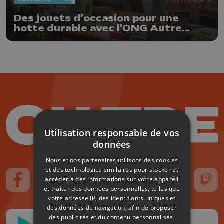
Des jouets d’occasion pour une
hotte durable avec l'ONG Autre
Terre
Utilisation responsable de vos
données
Nous et nos partenaires utilisons des cookies
et des technologies similaires pour stocker et
accéder à des informations sur votre appareil
Suivez-nous sur FaceBook
Suivez-nous sur Instagram
Suivez-nous sur TikTok
Suivez-nous sur YouTube
Suivez-nous sur
Suiv
et traiter des données personnelles, telles que
votre adresse IP, des identifiants uniques et
des données de navigation, afin de proposer
des publicités et du contenu personnalisés,