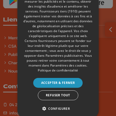
mesurer les publicités et le contenu, obtenir
des insights d’audience et améliorer les
services.
Fournisseurs tiers (1910)
peuvent
également traiter vos données à ces fins et à
Liens utiles
d’autres, notamment en utilisant des données
de géolocalisation précises et des
caractéristiques de l’appareil. Vos choix
Ouv
s’appliquent uniquement à ce site web.
Mentions légales
Certains fournisseurs peuvent se fonder sur
leur intérêt légitime plutôt que sur votre
CSA
consentement ; vous avez le droit de vous y
Publicité
opposer dans
Paramètres publicitaires
. Vous
pouvez retirer votre consentement à tout
Charte sur l'égalité et la diversité
moment dans
Paramètres des cookies
.
Politique de confidentialité
Nous contacter
ACCEPTER & FERMER
Contact
REFUSER TOUT
04 254 99 99
CONFIGURER
info@qu4tre.be