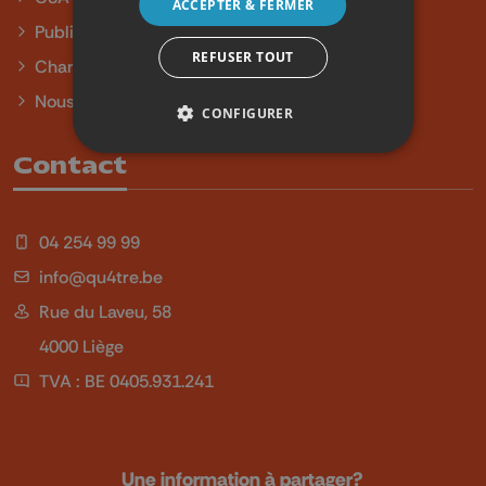
ACCEPTER & FERMER
Publicité
REFUSER TOUT
Charte sur l'égalité et la diversité
Nous contacter
CONFIGURER
Contact
04 254 99 99
info@qu4tre.be
Rue du Laveu, 58
4000 Liège
TVA : BE 0405.931.241
Une information à partager?