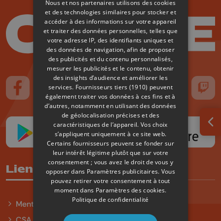
Nous et nos partenaires utilisons des cookies
et des technologies similaires pour stocker et
accéder à des informations sur votre appareil
et traiter des données personnelles, telles que
votre adresse IP, des identifiants uniques et
des données de navigation, afin de proposer
des publicités et du contenu personnalisés,
mesurer les publicités et le contenu, obtenir
des insights d’audience et améliorer les
services.
Fournisseurs tiers (1910)
peuvent
Suivez-nous sur FaceBook
Suivez-nous sur Instagram
Suivez-nous sur TikTok
Suivez-nous sur YouTube
Suivez-nous sur
Suiv
également traiter vos données à ces fins et à
d’autres, notamment en utilisant des données
de géolocalisation précises et des
caractéristiques de l’appareil. Vos choix
Ouv
s’appliquent uniquement à ce site web.
Certains fournisseurs peuvent se fonder sur
leur intérêt légitime plutôt que sur votre
consentement ; vous avez le droit de vous y
Liens utiles
opposer dans
Paramètres publicitaires
. Vous
pouvez retirer votre consentement à tout
moment dans
Paramètres des cookies
.
Politique de confidentialité
Mentions légales
CSA