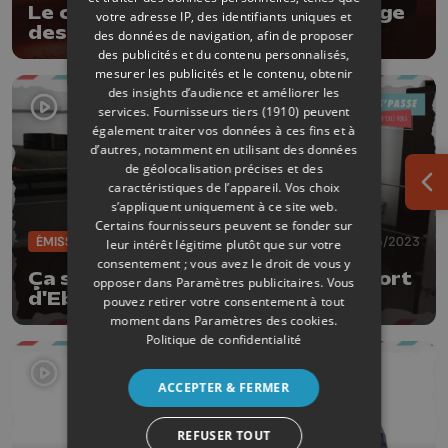
Le casino de Chaudfontaine engage
votre adresse IP, des identifiants uniques et
des croupiers
des données de navigation, afin de proposer
des publicités et du contenu personnalisés,
mesurer les publicités et le contenu, obtenir
des insights d’audience et améliorer les
services.
Fournisseurs tiers (1910)
peuvent
également traiter vos données à ces fins et à
d’autres, notamment en utilisant des données
de géolocalisation précises et des
caractéristiques de l’appareil. Vos choix
Ouv
s’appliquent uniquement à ce site web.
Certains fournisseurs peuvent se fonder sur
ÉMISSIONS
04/05/2023
leur intérêt légitime plutôt que sur votre
consentement ; vous avez le droit de vous y
Ça s’passe près d’chez vous: Le Fort
opposer dans
Paramètres publicitaires
. Vous
d'Eben Emael
pouvez retirer votre consentement à tout
moment dans
Paramètres des cookies
.
Politique de confidentialité
ACCEPTER & FERMER
REFUSER TOUT