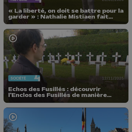
« La liberté, on doit se battre pour la
garder » : Nathalie Mistiaen fait
vivre la mémoire de soldats
américains
SOCIÉTÉ
12/11/2025
Echos des Fusillés : découvrir
l'Enclos des Fusillés de manière
interactive