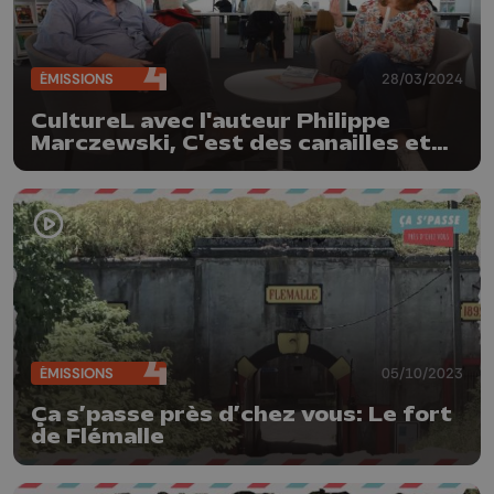
ÉMISSIONS
28/03/2024
CultureL avec l'auteur Philippe
Marczewski, C'est des canailles et
"Ubu Roi" par les Amphigouriques
ÉMISSIONS
05/10/2023
Ça s’passe près d’chez vous: Le fort
de Flémalle