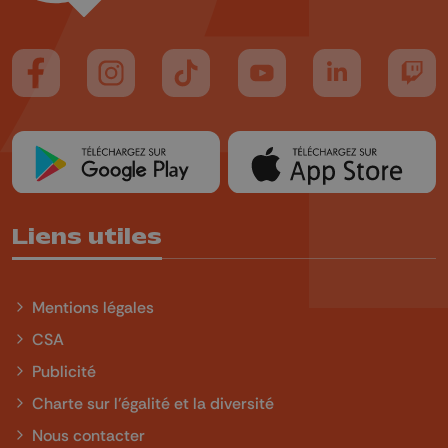
Suivez-nous sur FaceBook
Suivez-nous sur Instagram
Suivez-nous sur TikTok
Suivez-nous sur YouTube
Suivez-nous sur
Suiv
Liens utiles
Mentions légales
CSA
Publicité
Charte sur l'égalité et la diversité
Nous contacter