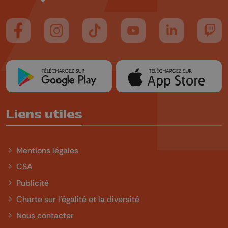
Suivez-nous sur FaceBook
Suivez-nous sur Instagram
Suivez-nous sur TikTok
Suivez-nous sur YouTube
Suivez-nous sur
Suiv
Liens utiles
Mentions légales
CSA
Publicité
Charte sur l'égalité et la diversité
Nous contacter