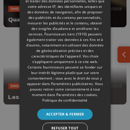
et traiter des données personnelles, telles que
votre adresse IP, des identifiants uniques et
ÉMISSIONS
28/07/2026
des données de navigation, afin de proposer
des publicités et du contenu personnalisés,
Quai découverte
mesurer les publicités et le contenu, obtenir
des insights d’audience et améliorer les
services.
Fournisseurs tiers (1910)
peuvent
également traiter vos données à ces fins et à
d’autres, notamment en utilisant des données
de géolocalisation précises et des
caractéristiques de l’appareil. Vos choix
Ouv
s’appliquent uniquement à ce site web.
Certains fournisseurs peuvent se fonder sur
leur intérêt légitime plutôt que sur votre
consentement ; vous avez le droit de vous y
opposer dans
Paramètres publicitaires
. Vous
ÉMISSIONS
25/07/2026
pouvez retirer votre consentement à tout
moment dans
Paramètres des cookies
.
Les escales de l'été
Politique de confidentialité
ACCEPTER & FERMER
REFUSER TOUT