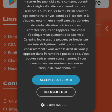
mesurer les publicités et le contenu, obtenir
des insights d’audience et améliorer les
services.
Fournisseurs tiers (1910)
peuvent
également traiter vos données à ces fins et à
Liens utiles
d’autres, notamment en utilisant des données
de géolocalisation précises et des
caractéristiques de l’appareil. Vos choix
Ouv
s’appliquent uniquement à ce site web.
Mentions légales
Certains fournisseurs peuvent se fonder sur
leur intérêt légitime plutôt que sur votre
CSA
consentement ; vous avez le droit de vous y
Publicité
opposer dans
Paramètres publicitaires
. Vous
pouvez retirer votre consentement à tout
Charte sur l'égalité et la diversité
moment dans
Paramètres des cookies
.
Politique de confidentialité
Nous contacter
ACCEPTER & FERMER
Contact
REFUSER TOUT
04 254 99 99
CONFIGURER
info@qu4tre.be