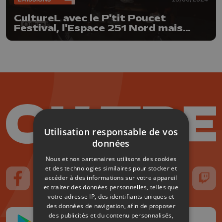
CultureL avec le P'tit Poucet
Festival, l'Espace 251 Nord mais
aussi les musiciens Aurélie Dorzée
et Tom Theuns
Utilisation responsable de vos
données
Nous et nos partenaires utilisons des cookies
et des technologies similaires pour stocker et
accéder à des informations sur votre appareil
Suivez-nous sur FaceBook
Suivez-nous sur Instagram
Suivez-nous sur TikTok
Suivez-nous sur YouTube
Suivez-nous sur
Suiv
et traiter des données personnelles, telles que
votre adresse IP, des identifiants uniques et
des données de navigation, afin de proposer
des publicités et du contenu personnalisés,