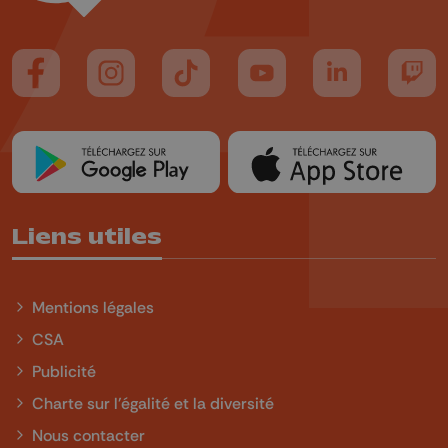
Suivez-nous sur FaceBook
Suivez-nous sur Instagram
Suivez-nous sur TikTok
Suivez-nous sur YouTube
Suivez-nous sur
Suiv
Liens utiles
Mentions légales
CSA
Publicité
Charte sur l'égalité et la diversité
Nous contacter