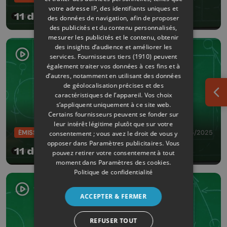
votre adresse IP, des identifiants uniques et
11 dit tout avec Nacer Chadli
des données de navigation, afin de proposer
des publicités et du contenu personnalisés,
mesurer les publicités et le contenu, obtenir
des insights d’audience et améliorer les
services.
Fournisseurs tiers (1910)
peuvent
également traiter vos données à ces fins et à
d’autres, notamment en utilisant des données
de géolocalisation précises et des
caractéristiques de l’appareil. Vos choix
Ouv
s’appliquent uniquement à ce site web.
Certains fournisseurs peuvent se fonder sur
leur intérêt légitime plutôt que sur votre
ÉMISSIONS
20/05/2025
consentement ; vous avez le droit de vous y
opposer dans
Paramètres publicitaires
. Vous
11 dit tout avec José Riga
pouvez retirer votre consentement à tout
moment dans
Paramètres des cookies
.
Politique de confidentialité
ACCEPTER & FERMER
REFUSER TOUT