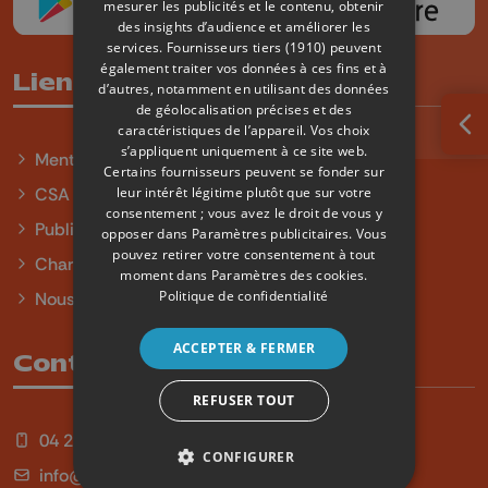
mesurer les publicités et le contenu, obtenir
des insights d’audience et améliorer les
services.
Fournisseurs tiers (1910)
peuvent
également traiter vos données à ces fins et à
Liens utiles
d’autres, notamment en utilisant des données
de géolocalisation précises et des
caractéristiques de l’appareil. Vos choix
Ouv
s’appliquent uniquement à ce site web.
Mentions légales
Certains fournisseurs peuvent se fonder sur
leur intérêt légitime plutôt que sur votre
CSA
consentement ; vous avez le droit de vous y
Publicité
opposer dans
Paramètres publicitaires
. Vous
pouvez retirer votre consentement à tout
Charte sur l'égalité et la diversité
moment dans
Paramètres des cookies
.
Politique de confidentialité
Nous contacter
ACCEPTER & FERMER
Contact
REFUSER TOUT
04 254 99 99
CONFIGURER
info@qu4tre.be