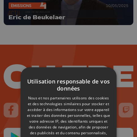
ÉMISSIONS
10/05/2025
Eric de Beukelaer
Utilisation responsable de vos
données
Nous et nos partenaires utilisons des cookies
et des technologies similaires pour stocker et
accéder à des informations sur votre appareil
Suivez-nous sur FaceBook
Suivez-nous sur Instagram
Suivez-nous sur TikTok
Suivez-nous sur YouTube
Suivez-nous sur
Suiv
et traiter des données personnelles, telles que
votre adresse IP, des identifiants uniques et
des données de navigation, afin de proposer
des publicités et du contenu personnalisés,