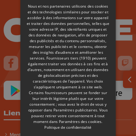
Nous et nos partenaires utilisons des cookies
et des technologies similaires pour stocker et
accéder à des informations sur votre appareil
et traiter des données personnelles, telles que
votre adresse IP, des identifiants uniques et
des données de navigation, afin de proposer
des publicités et du contenu personnalisés,
mesurer les publicités et le contenu, obtenir
des insights d’audience et améliorer les
services.
Fournisseurs tiers (1910)
peuvent
également traiter vos données à ces fins et à
Suivez-nous sur FaceBook
Suivez-nous sur Instagram
Suivez-nous sur TikTok
Suivez-nous sur YouTube
Suivez-nous sur
Suiv
d’autres, notamment en utilisant des données
de géolocalisation précises et des
caractéristiques de l’appareil. Vos choix
Ouv
s’appliquent uniquement à ce site web.
Certains fournisseurs peuvent se fonder sur
leur intérêt légitime plutôt que sur votre
consentement ; vous avez le droit de vous y
opposer dans
Paramètres publicitaires
. Vous
Liens utiles
pouvez retirer votre consentement à tout
moment dans
Paramètres des cookies
.
Politique de confidentialité
Mentions légales