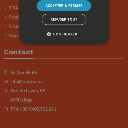
ACCEPTER & FERMER
CSA
Publicité
REFUSER TOUT
Charte sur l'égalité et la diversité
CONFIGURER
Nous contacter
Contact
04 254 99 99
info@qu4tre.be
Rue du Laveu, 58
4000 Liège
TVA : BE 0405.931.241