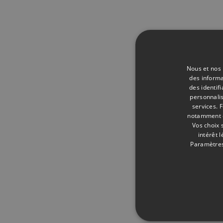
Nous et nos 
des informa
des identif
personnalis
services.
F
notamment en
Vos choix 
intérêt 
Paramètres