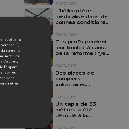
24/07/2026
L'hélicoptère
médicalisé dans de
bonnes conditions à
Oupeye
05/08/2026
 et accéder à
Ces profs perdent
 adresse IP,
leur boulot à cause
t du contenu
de la réforme : "je
méliorer les
travaillais bien plus
à d’autres,
comme prof que
04/08/2026
e l’appareil.
comme
Des places de
er sur leur
pharmacienne"
oser dans
pompiers
Paramètres
volontaires
disponibles en
province de Liège :
27/07/2026
"Un citoyen qui
Un tapis de 33
n'est formé ne
mètres a été
peut pas nous
déroulé à la
aider"
Cathédrale de
Liège
05/08/2026