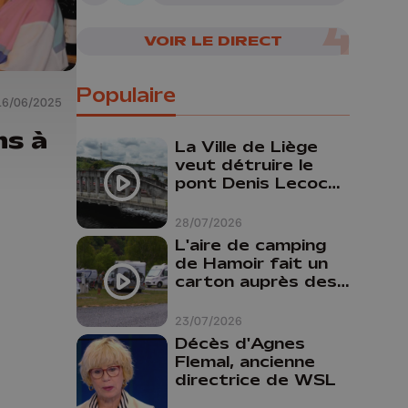
VOIR LE DIRECT
Populaire
16/06/2025
ns à
La Ville de Liège
veut détruire le
pont Denis Lecocq
mais manque de
budget pour le
28/07/2026
faire
L'aire de camping
de Hamoir fait un
carton auprès des
touristes
23/07/2026
Décès d'Agnes
Flemal, ancienne
directrice de WSL