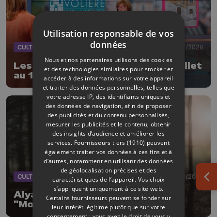
Utilisation responsable de vos
données
CULTURE
08/07/2026
Nous et nos partenaires utilisons des cookies
Les Estivales en Volière : du 11 juillet
et des technologies similaires pour stocker et
au 16 août
accéder à des informations sur votre appareil
et traiter des données personnelles, telles que
votre adresse IP, des identifiants uniques et
des données de navigation, afin de proposer
des publicités et du contenu personnalisés,
mesurer les publicités et le contenu, obtenir
des insights d’audience et améliorer les
services.
Fournisseurs tiers (1910)
peuvent
également traiter vos données à ces fins et à
d’autres, notamment en utilisant des données
de géolocalisation précises et des
CULTURE
08/07/2026
caractéristiques de l’appareil. Vos choix
Ouv
s’appliquent uniquement à ce site web.
Alyah rejoint Ykons pour le titre
Certains fournisseurs peuvent se fonder sur
"More and more"
leur intérêt légitime plutôt que sur votre
consentement ; vous avez le droit de vous y