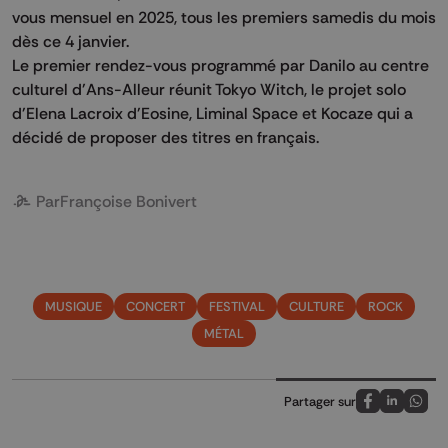
vous mensuel en 2025, tous les premiers samedis du mois
dès ce 4 janvier.
Le premier rendez-vous programmé par Danilo au centre
culturel d'Ans-Alleur réunit Tokyo Witch, le projet solo
d'Elena Lacroix d'Eosine, Liminal Space et Kocaze qui a
décidé de proposer des titres en français.
Par
Françoise Bonivert
MUSIQUE
CONCERT
FESTIVAL
CULTURE
ROCK
MÉTAL
Partager sur
Partagez sur
Partagez 
Parta