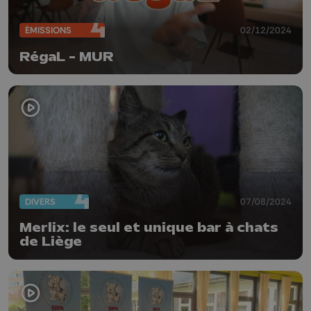
ÉMISSIONS
02/12/2024
RégaL - MUR
DIVERS
07/08/2024
Merlix: le seul et unique bar à chats
de Liège