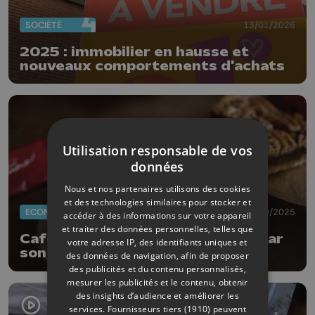
SOCIÉTÉ
13/01/2026
2025 : immobilier en hausse et
nouveaux comportements d'achats
Utilisation responsable de vos
données
Nous et nos partenaires utilisons des cookies
et des technologies similaires pour stocker et
ECONOMIE
29/10/2025
accéder à des informations sur votre appareil
et traiter des données personnelles, telles que
Café : la société Recsi rachetée par
votre adresse IP, des identifiants uniques et
son voisin Ventuno
des données de navigation, afin de proposer
des publicités et du contenu personnalisés,
mesurer les publicités et le contenu, obtenir
des insights d’audience et améliorer les
services.
Fournisseurs tiers (1910)
peuvent