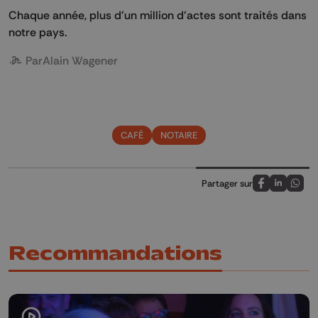
Chaque année, plus d'un million d'actes sont traités dans
notre pays.
Par
Alain Wagener
CAFÉ
NOTAIRE
Partager sur
Partagez sur
Partagez 
Parta
Recommandations