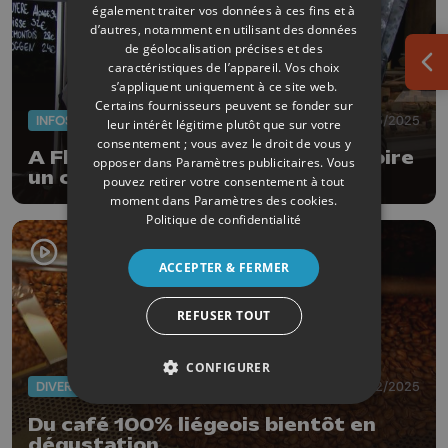
également traiter vos données à ces fins et à
d’autres, notamment en utilisant des données
de géolocalisation précises et des
caractéristiques de l’appareil. Vos choix
Ouv
s’appliquent uniquement à ce site web.
Certains fournisseurs peuvent se fonder sur
INFOS
23/05/2025
leur intérêt légitime plutôt que sur votre
consentement ; vous avez le droit de vous y
A Fléron, la police vous invite à boire
opposer dans
Paramètres publicitaires
. Vous
un café
pouvez retirer votre consentement à tout
moment dans
Paramètres des cookies
.
Politique de confidentialité
ACCEPTER & FERMER
REFUSER TOUT
CONFIGURER
DIVERS
17/02/2025
Du café 100% liégeois bientôt en
dégustation