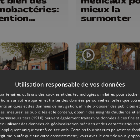
t bien des
médicaux p
nobactéries:
mieux la
ention
surmonter
ger !
Utilisation responsable de vos données
partenaires utilisons des cookies et des technologies similaires pour stocker
tions sur votre appareil et traiter des données personnelles, telles que votre
iants uniques et des données de navigation, afin de proposer des publicités e
É
21/04/2026
ENVIRONNEMENT
és, mesurer les publicités et le contenu, obtenir des insights d’audience et a
ns: un 1er
Cinq jours d
ournisseurs tiers (1910)
peuvent également traiter vos données à ces fins et 
 utilisant des données de géolocalisation précises et des caractéristiques d
jet pour la
festival nat
s’appliquent uniquement à ce site web. Certains fournisseurs peuvent se fond
mission des
et santé à
légitime plutôt que sur votre consentement ; vous avez le droit de vous y opp