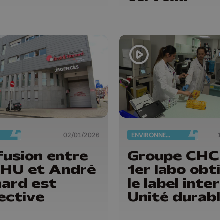
02/01/2026
ENVIRONNEMENT
fusion entre
Groupe CHC 
CHU et André
1er labo obt
ard est
le label inte
ective
Unité durab