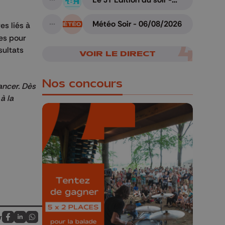
A suivre
06/08/2026
Météo Soir - 06/08/2026
es liés à
A suivre
res pour
sultats
VOIR LE DIRECT
Nos concours
ancer. Dès
à la
🎁 Gagnez 5x2
places pour le
Bucolique Ferrières
Festival 🌿🎶
Concours valable jusqu'au 9 août,
r
Partagez sur FaceBook
Partagez sur LinkedIn
Partagez sur Whatsapp