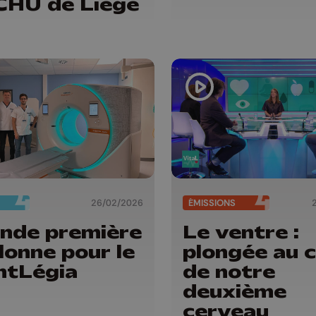
CHU de Liège
26/02/2026
ÉMISSIONS
nde première
Le ventre :
lonne pour le
plongée au 
ntLégia
de notre
deuxième
cerveau