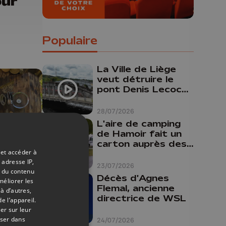
our
Populaire
La Ville de Liège
veut détruire le
pont Denis Lecocq
mais manque de
budget pour le
28/07/2026
faire
L'aire de camping
de Hamoir fait un
carton auprès des
 et accéder à
touristes
 adresse IP,
23/07/2026
t du contenu
15/04/2026
Décès d'Agnes
méliorer les
Flemal, ancienne
e
à d’autres,
directrice de WSL
e l’appareil.
ure
er sur leur
oser dans
24/07/2026