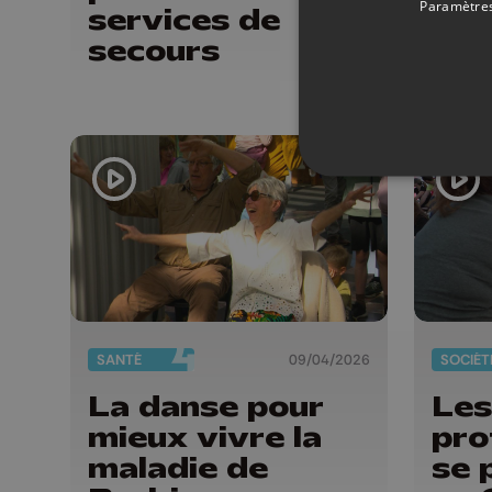
Paramètres
services de
per
secours
sit
han
SANTÉ
09/04/2026
SOCIÉT
La danse pour
Les
mieux vivre la
pro
maladie de
se 