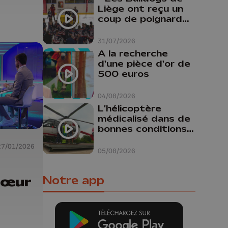
Liège ont reçu un
coup de poignard
dans le dos "
31/07/2026
A la recherche
d'une pièce d'or de
500 euros
04/08/2026
L'hélicoptère
médicalisé dans de
bonnes conditions à
Oupeye
27/01/2026
05/08/2026
cœur
Notre app