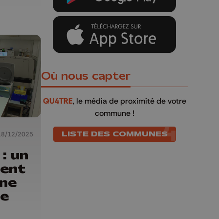
Où nous capter
QU4TRE
, le média de proximité de votre
commune !
LISTE DES COMMUNES
18/12/2025
: un
ient
rne
le