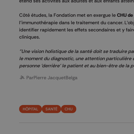
étend ses activités aux adultes et aux enfants attein
Côté études, la Fondation met en exergue le
CHU de 
l'immunothérapie dans le traitement du cancer. L'obj
identifier rapidement les effets secondaires et y fair
cliniques.
"Une vision holistique de la santé doit se traduire 
le moment du diagnostic, une attention particulière do
personne 'derrière' le patient et au bien-être de la
Par
Pierre Jacquet
Belga
HÔPITAL
SANTÉ
CHU