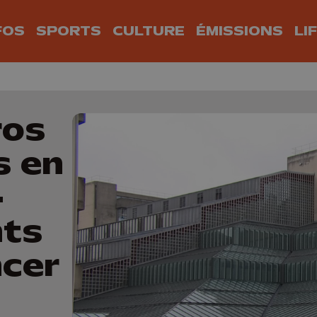
FOS
SPORTS
CULTURE
ÉMISSIONS
LI
ros
s en
-
nts
ncer