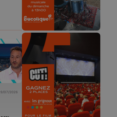
23h59.
🎬 Concours CUT x
Les Grignoux ✨
Concours permanent - 2 places à
gagner chaque semaine !
29/07/2026