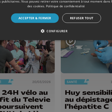
 publicitaires
. Vous pouvez retirer votre consentement à tout moment dans
sonnes en
Waremme
des cookies
.
Politique de confidentialité
uation de
dicap
ACCEPTER & FERMER
REFUSER TOUT
CONFIGURER
É
20/03/2026
SANTÉ
 24H vélo au
Huy sensibil
fit du Televie
au dépistag
poursuivent
l'hépatite C