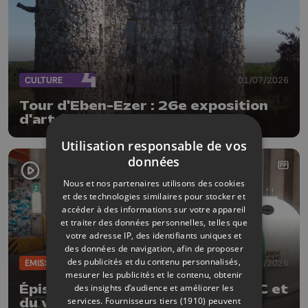
CULTURE
01/07/2026
Tour d'Eben-Ezer : 26e exposition
d'art fantastique
Utilisation responsable de vos
données
Nous et nos partenaires utilisons des cookies
et des technologies similaires pour stocker et
accéder à des informations sur votre appareil
et traiter des données personnelles, telles que
votre adresse IP, des identifiants uniques et
des données de navigation, afin de proposer
des publicités et du contenu personnalisés,
ÉMISSIONS
30/06/2026
mesurer les publicités et le contenu, obtenir
des insights d’audience et améliorer les
Épisode 1 - La seconde vie du PMC et
services.
Fournisseurs tiers (1910)
peuvent
du verre