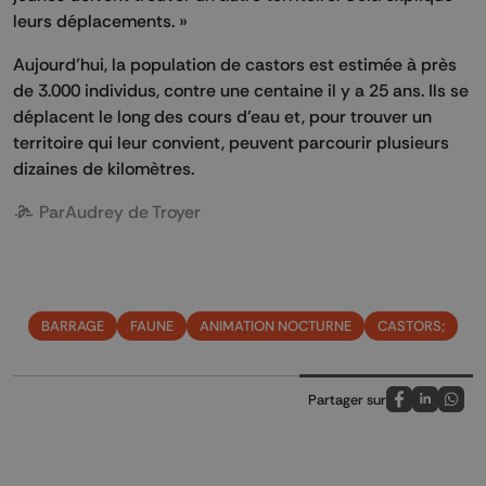
leurs déplacements. »
Aujourd’hui, la population de castors est estimée à près
de 3.000 individus, contre une centaine il y a 25 ans. Ils se
déplacent le long des cours d’eau et, pour trouver un
territoire qui leur convient, peuvent parcourir plusieurs
dizaines de kilomètres.
Par
Audrey de Troyer
BARRAGE
FAUNE
ANIMATION NOCTURNE
CASTORS;
Partager sur
Partagez sur
Partagez 
Parta