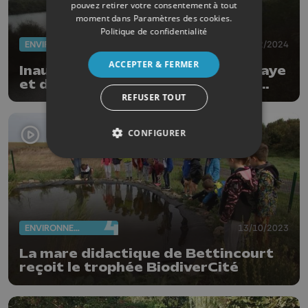
pouvez retirer votre consentement à tout
moment dans
Paramètres des cookies
.
Politique de confidentialité
ENVIRONNEMENT
03/02/2024
ACCEPTER & FERMER
Inauguration de la frayère de Lanaye
et de son parcours didactique et
d'observation
REFUSER TOUT
CONFIGURER
ENVIRONNEMENT
13/10/2023
La mare didactique de Bettincourt
reçoit le trophée BiodiverCité