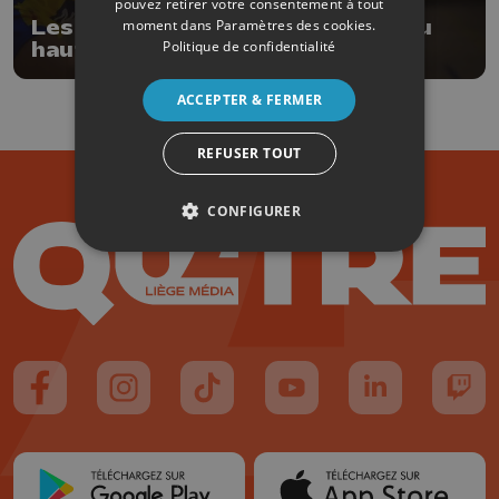
pouvez retirer votre consentement à tout
Les Liège Panthers s'éloignent du
moment dans
Paramètres des cookies
.
Politique de confidentialité
haut du classement
ACCEPTER & FERMER
REFUSER TOUT
CONFIGURER
Suivez-nous sur FaceBook
Suivez-nous sur Instagram
Suivez-nous sur TikTok
Suivez-nous sur YouTube
Suivez-nous sur
Suiv