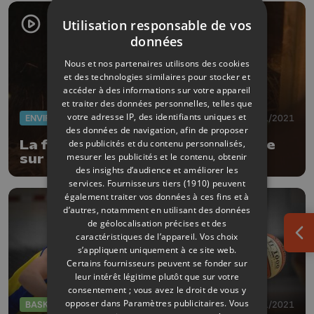
Utilisation responsable de vos
données
Nous et nos partenaires utilisons des cookies
et des technologies similaires pour stocker et
accéder à des informations sur votre appareil
et traiter des données personnelles, telles que
votre adresse IP, des identifiants uniques et
ENVIRONNEMENT
23/01/2021
des données de navigation, afin de proposer
La famille de castors de la Boverie
des publicités et du contenu personnalisés,
mesurer les publicités et le contenu, obtenir
sur le point d'être déplacée
des insights d’audience et améliorer les
services.
Fournisseurs tiers (1910)
peuvent
également traiter vos données à ces fins et à
d’autres, notamment en utilisant des données
de géolocalisation précises et des
caractéristiques de l’appareil. Vos choix
Ouv
s’appliquent uniquement à ce site web.
Certains fournisseurs peuvent se fonder sur
leur intérêt légitime plutôt que sur votre
consentement ; vous avez le droit de vous y
opposer dans
Paramètres publicitaires
. Vous
BASKET
04/01/2021