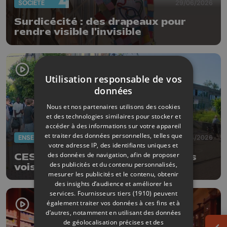
SOCIÉTÉ
29/06/2026
Surdicécité : des drapeaux pour
rendre visible l'invisible
Utilisation responsable de vos
données
Nous et nos partenaires utilisons des cookies
et des technologies similaires pour stocker et
accéder à des informations sur votre appareil
et traiter des données personnelles, telles que
ENSEIGNEMENT
19/06/2026
votre adresse IP, des identifiants uniques et
des données de navigation, afin de proposer
CESS et CE1D: à Visé, deux écoles
des publicités et du contenu personnalisés,
voisines, deux situations
mesurer les publicités et le contenu, obtenir
différentes
des insights d’audience et améliorer les
services.
Fournisseurs tiers (1910)
peuvent
également traiter vos données à ces fins et à
d’autres, notamment en utilisant des données
de géolocalisation précises et des