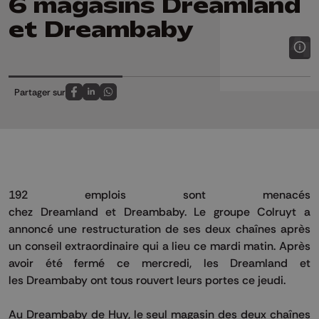
6 magasins Dreamland
et Dreambaby
Partager sur
Partagez sur FaceBook
Partagez sur LinkedIn
Partagez sur Whatsapp
192 emplois sont menacés
chez
Dreamland
et
Dreambaby
.
Le groupe Colruyt a
annoncé une restructuration de ses deux chaînes après
un conseil extraordinaire qui a lieu ce mardi matin.
Après
avoir été fermé ce mercredi, les
Dreamland
et
les
Dreambaby
ont tous rouvert leurs portes ce jeudi.
Au Dreambaby de Huy, le seul magasin des deux chaînes