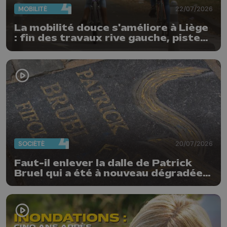
MOBILITÉ
22/07/2026
La mobilité douce s'améliore à Liège
: fin des travaux rive gauche, pistes
cyclo-piétonnes Avroy et
Guillemins...
SOCIÉTÉ
20/07/2026
Faut-il enlever la dalle de Patrick
Bruel qui a été à nouveau dégradée ?
"Nos ouvriers sont en vacances"