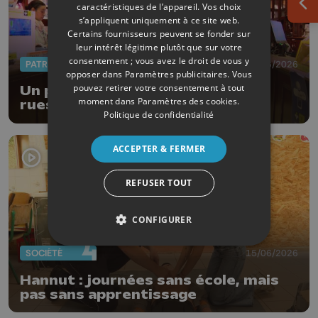
caractéristiques de l’appareil. Vos choix
Ouv
s’appliquent uniquement à ce site web.
Certains fournisseurs peuvent se fonder sur
leur intérêt légitime plutôt que sur votre
consentement ; vous avez le droit de vous y
PATRIMOINE
18/06/2026
opposer dans
Paramètres publicitaires
. Vous
pouvez retirer votre consentement à tout
Un parcours thématique dans les
moment dans
Paramètres des cookies
.
rues de la Ville de Liège
Politique de confidentialité
ACCEPTER & FERMER
REFUSER TOUT
CONFIGURER
SOCIÉTÉ
15/06/2026
Hannut : journées sans école, mais
pas sans apprentissage