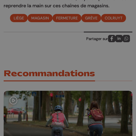
reprendre la main sur ces chaînes de magasins.
LIÈGE
MAGASIN
FERMETURE
GRÈVE
COLRUYT
Partager sur
Partagez sur
Partagez 
Parta
Recommandations