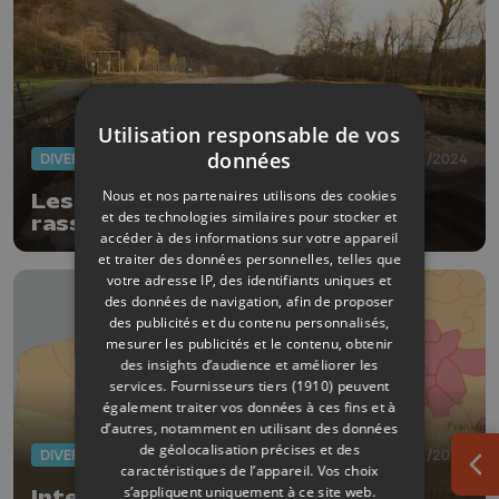
Utilisation responsable de vos
données
DIVERS
04/01/2024
Nous et nos partenaires utilisons des cookies
Les prévisions de l'IRM plutôt
et des technologies similaires pour stocker et
rassurantes
accéder à des informations sur votre appareil
et traiter des données personnelles, telles que
votre adresse IP, des identifiants uniques et
des données de navigation, afin de proposer
des publicités et du contenu personnalisés,
mesurer les publicités et le contenu, obtenir
des insights d’audience et améliorer les
services.
Fournisseurs tiers (1910)
peuvent
également traiter vos données à ces fins et à
d’autres, notamment en utilisant des données
de géolocalisation précises et des
DIVERS
02/01/2024
caractéristiques de l’appareil. Vos choix
Ouv
s’appliquent uniquement à ce site web.
Intempéries: Liège, Hainaut et