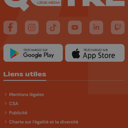
Suivez-nous sur FaceBook
Suivez-nous sur Instagram
Suivez-nous sur TikTok
Suivez-nous sur YouTube
Suivez-nous sur
Suiv
Liens utiles
Mentions légales
CSA
Publicité
Charte sur l'égalité et la diversité