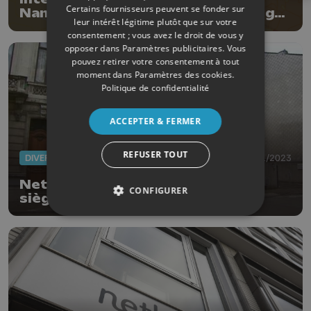
Certains fournisseurs peuvent se fonder sur
Namur en code jaune, Luxembourg
leur intérêt légitime plutôt que sur votre
en orange
consentement ; vous avez le droit de vous y
opposer dans
Paramètres publicitaires
. Vous
pouvez retirer votre consentement à tout
moment dans
Paramètres des cookies
.
Politique de confidentialité
ACCEPTER & FERMER
REFUSER TOUT
DIVERS
22/11/2023
Nethys annonce la vente de son
CONFIGURER
siège social historique