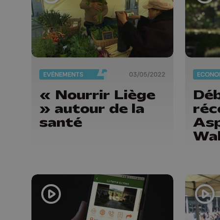
EVÈNEMENTS
03/05/2022
ECONO
« Nourrir Liège
Déb
» autour de la
réc
santé
Asp
Wal