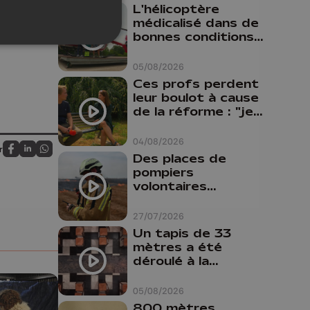
L'hélicoptère
médicalisé dans de
bonnes conditions à
Oupeye
05/08/2026
Ces profs perdent
leur boulot à cause
de la réforme : "je
travaillais bien plus
comme prof que
04/08/2026
r
comme
Partagez sur FaceBook
Partagez sur LinkedIn
Partagez sur Whatsapp
Des places de
pharmacienne"
pompiers
volontaires
disponibles en
province de Liège :
27/07/2026
"Un citoyen qui
Un tapis de 33
n'est formé ne
mètres a été
peut pas nous
déroulé à la
aider"
Cathédrale de
Liège
05/08/2026
800 mètres