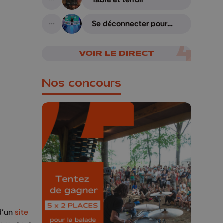
A suivre
Se déconnecter pour
A suivre
mieux se reconnecter
VOIR LE DIRECT
Nos concours
🎁 Gagnez 5x2
places pour le
Bucolique Ferrières
Festival 🌿🎶
 d’un
site
Concours valable jusqu'au 9 août,