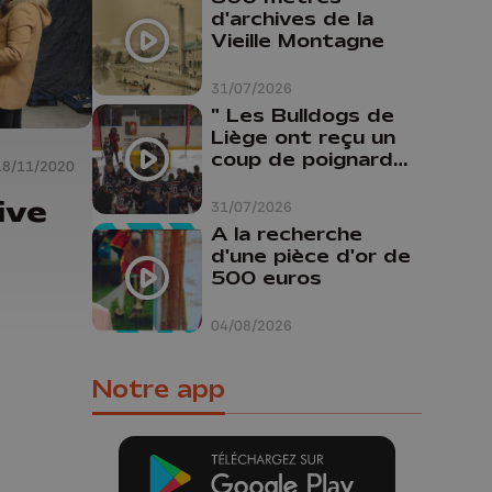
d'archives de la
Vieille Montagne
31/07/2026
" Les Bulldogs de
Liège ont reçu un
coup de poignard
18/11/2020
dans le dos "
ive
31/07/2026
A la recherche
d'une pièce d'or de
500 euros
04/08/2026
Notre app