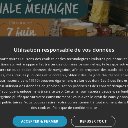
Utilisation responsable de vos données
partenaires utilisons des cookies et des technologies similaires pour stocker
tions sur votre appareil et traiter des données personnelles, telles que votre
iants uniques et des données de navigation, afin de proposer des publicités e
és, mesurer les publicités et le contenu, obtenir des insights d’audience et a
ournisseurs tiers (1910)
peuvent également traiter vos données à ces fins et 
 utilisant des données de géolocalisation précises et des caractéristiques d
s’appliquent uniquement à ce site web. Certains fournisseurs peuvent se fond
légitime plutôt que sur votre consentement ; vous avez le droit de vous y opp
 publicitaires
. Vous pouvez retirer votre consentement à tout moment dans
des cookies
.
Politique de confidentialité
ACCEPTER & FERMER
REFUSER TOUT
og/actualites-4/j-5-avant-notre-fete-des-producteurs-8