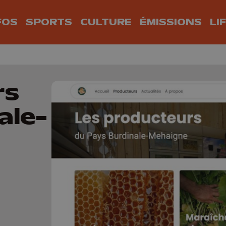
FOS
SPORTS
CULTURE
ÉMISSIONS
LI
rs
ale-