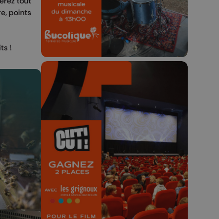
erez tout
23h59.
e, points
ts !
🎬 Concours CUT x
Les Grignoux ✨
Concours permanent - 2 places à
gagner chaque semaine !