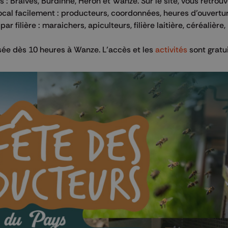
 Braives, Burdinne, Héron et Wanze. Sur le site, vous retrouv
ocal facilement : producteurs, coordonnées, heures d’ouvertur
filière : maraichers, apiculteurs, filière laitière, céréalière,
sée dès 10 heures à Wanze. L’accès et les
activités
sont gratui