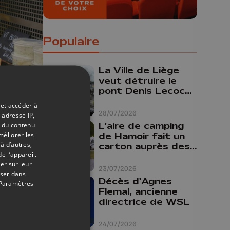
Populaire
La Ville de Liège
veut détruire le
pont Denis Lecocq
mais manque de
 et accéder à
budget pour le
28/07/2026
 adresse IP,
faire
L'aire de camping
t du contenu
méliorer les
de Hamoir fait un
à d’autres,
carton auprès des
e l’appareil.
touristes
er sur leur
23/07/2026
oser dans
Décès d'Agnes
Paramètres
Flemal, ancienne
directrice de WSL
24/07/2026