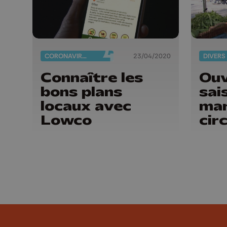
CORONAVIRUS
23/04/2020
DIVERS
Connaître les
Ouv
bons plans
sai
locaux avec
mar
Lowco
cir