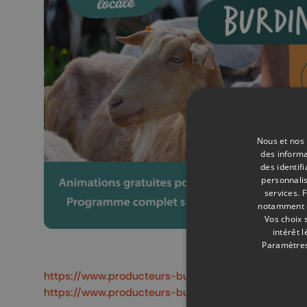
Nous et nos 
des informa
des identif
personnalis
services.
F
notamment en
Vos choix 
intérêt 
Paramètres
https://www.producteurs-burdinale-mehaigne.be/
https://www.producteurs-burdinale-mehaigne.be/bl