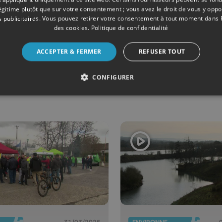
MIE
13/02/2026
ECONOMIE
légitime plutôt que sur votre consentement ; vous avez le droit de vous y opp
 publicitaires
. Vous pouvez retirer votre consentement à tout moment dans
CSC Metea
ArcelorMitt
des cookies
.
Politique de confidentialité
uiète pour
reprend le s
venir
de Flémalle
ACCEPTER & FERMER
REFUSER TOUT
ustriel en
à Liberty Ga
CONFIGURER
gique