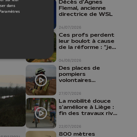
Décès d'Agnes
09/07/2025
oser dans
Flemal, ancienne
Paramètres
directrice de WSL
al
ite
24/07/2026
 cédé
Ces profs perdent
lati
leur boulot à cause
de la réforme : "je
travaillais bien plus
comme prof que
04/08/2026
comme
Des places de
pharmacienne"
pompiers
volontaires
disponibles en
province de Liège :
27/07/2026
"Un citoyen qui
La mobilité douce
n'est formé ne
s'améliore à Liège :
peut pas nous
fin des travaux rive
aider"
gauche, pistes
cyclo-piétonnes
22/07/2026
Avroy et
800 mètres