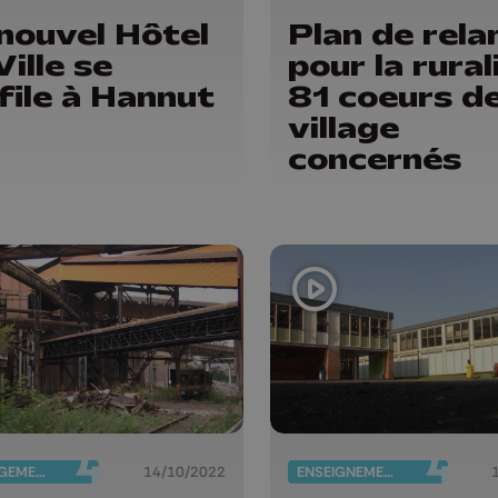
nouvel Hôtel
Plan de rela
Ville se
pour la rural
file à Hannut
81 coeurs d
village
concernés
AMÉNAGEMENT DU TERRITOIRE
14/10/2022
ENSEIGNEMENT