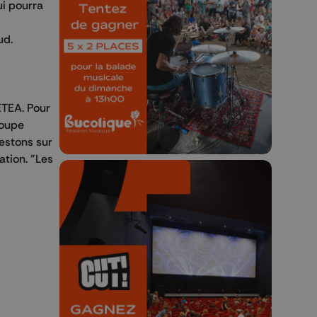
ui pourra
Bucolique Ferrières
Festival 🌿🎶
aud.
Concours valable jusqu'au 9 août,
23h59.
ETEA. Pour
roupe
estons sur
ation. "Les
🎬 Concours CUT x
Les Grignoux ✨
Concours permanent - 2 places à