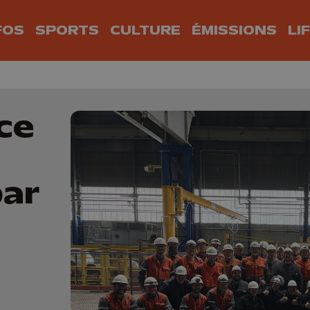
FOS
SPORTS
CULTURE
ÉMISSIONS
LI
nce
par