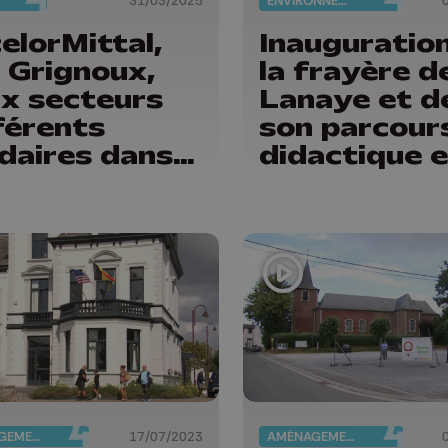
31/03/2025
ENVIRONNEMENT
elorMittal,
Inauguratio
 Grignoux,
la frayère d
x secteurs
Lanaye et d
férents
son parcour
idaires dans
didactique e
lutte sociale
d'observati
AMÉNAGEMENT DU TERRITOIRE
17/07/2023
AMÉNAGEMENT DU TERRITOIRE