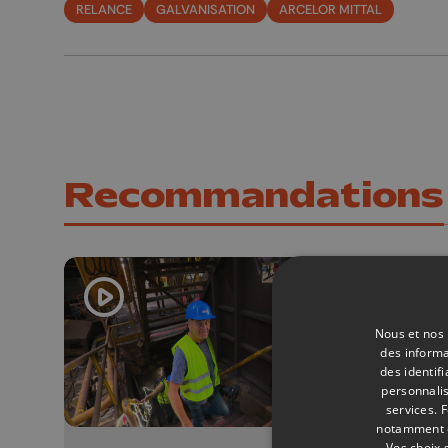
RELANCE
GALVANISATION
ARCELOR MITTAL
Recommandations
Nous et nos 
des informa
des identif
personnalis
services.
F
notamment en
Vos choix 