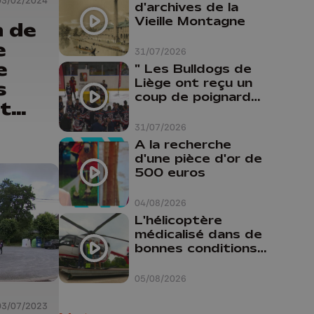
Guillemins...
03/02/2024
d'archives de la
Vieille Montagne
n de
e
31/07/2026
e
" Les Bulldogs de
Liège ont reçu un
s
coup de poignard
t
dans le dos "
on
31/07/2026
A la recherche
d'une pièce d'or de
500 euros
04/08/2026
L'hélicoptère
médicalisé dans de
bonnes conditions à
Oupeye
05/08/2026
03/07/2023