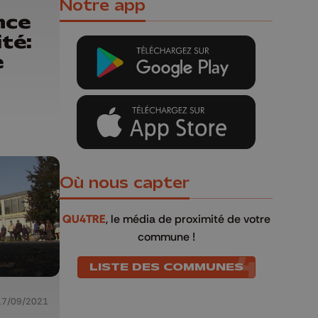
Notre app
nce
ité:
e
Où nous capter
QU4TRE
, le média de proximité de votre
commune !
LISTE DES COMMUNES
17/09/2021