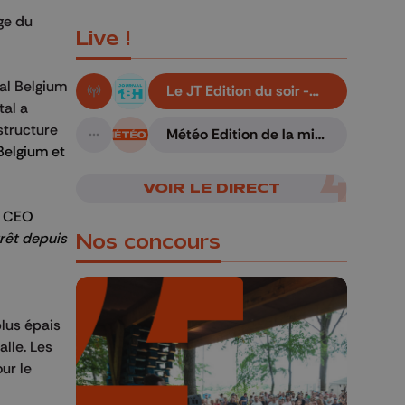
lge du
Live !
tal Belgium
Le JT Edition du soir -
En live!
05/08/2026
tal a
structure
Météo Edition de la mi-
A suivre
journée - 06/08/2026
Belgium et
VOIR LE DIRECT
e, CEO
rrêt depuis
Nos concours
lus épais
lle. Les
ur le
🎁 Gagnez 5x2
places pour le