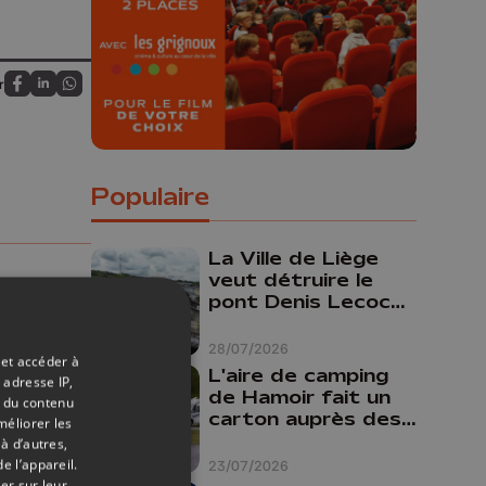
gagner chaque semaine !
r
Partagez sur FaceBook
Partagez sur LinkedIn
Partagez sur Whatsapp
Populaire
La Ville de Liège
veut détruire le
pont Denis Lecocq
mais manque de
budget pour le
28/07/2026
 et accéder à
faire
L'aire de camping
 adresse IP,
de Hamoir fait un
t du contenu
carton auprès des
méliorer les
touristes
à d’autres,
e l’appareil.
23/07/2026
er sur leur