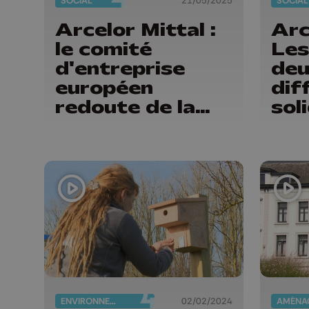
SOCIAL
21/05/2025
SOCIAL
Arcelor Mittal :
Arc
le comité
Les
d'entreprise
deu
européen
dif
redoute de la
sol
"casse sociale"
la 
ENVIRONNEMENT
02/02/2024