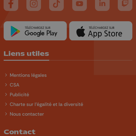
Suivez-nous sur FaceBook
Suivez-nous sur Instagram
Suivez-nous sur TikTok
Suivez-nous sur YouTube
Suivez-nous sur
Suiv
Liens utiles
Mentions légales
CSA
Publicité
Charte sur l'égalité et la diversité
Nous contacter
Contact