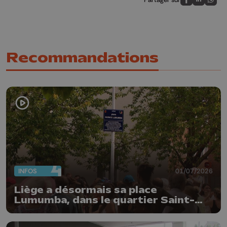
Partagez sur
Partagez 
Parta
Recommandations
INFOS
01/07/2026
Liège a désormais sa place
Lumumba, dans le quartier Saint-
Léonard