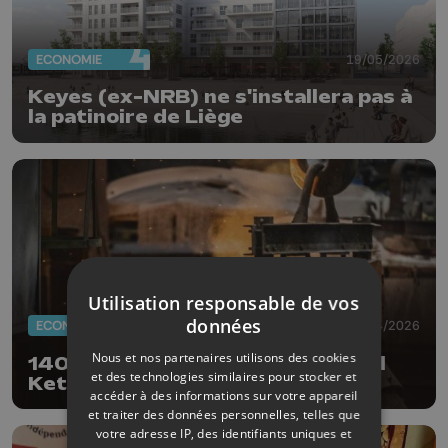
ECONOMIE
19/05/2026
Keyes (ex-NRB) ne s'installera pas à
la patinoire de Liège
Utilisation responsable de vos
données
ECONOMIE
30/04/2026
Nous et nos partenaires utilisons des cookies
140 emplois perdus chez Marichal
et des technologies similaires pour stocker et
Ketin
accéder à des informations sur votre appareil
et traiter des données personnelles, telles que
votre adresse IP, des identifiants uniques et