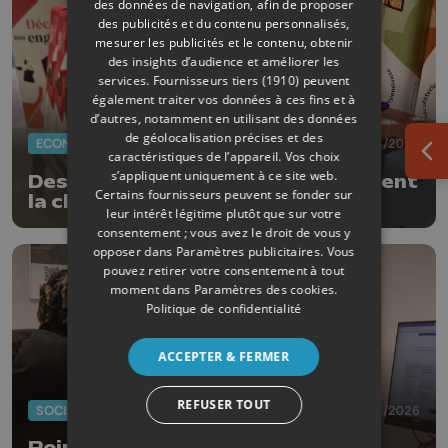
des données de navigation, afin de proposer
des publicités et du contenu personnalisés,
mesurer les publicités et le contenu, obtenir
des insights d’audience et améliorer les
services.
Fournisseurs tiers (1910)
peuvent
également traiter vos données à ces fins et à
d’autres, notamment en utilisant des données
de géolocalisation précises et des
ECONOMIE
23/04/2026
caractéristiques de l’appareil. Vos choix
Ouv
s’appliquent uniquement à ce site web.
Des actionnaires wallons reprennent
Certains fournisseurs peuvent se fonder sur
la chocolaterie Galler
leur intérêt légitime plutôt que sur votre
consentement ; vous avez le droit de vous y
opposer dans
Paramètres publicitaires
. Vous
pouvez retirer votre consentement à tout
moment dans
Paramètres des cookies
.
Politique de confidentialité
ACCEPTER & FERMER
REFUSER TOUT
SOCIÉTÉ
07/04/2026