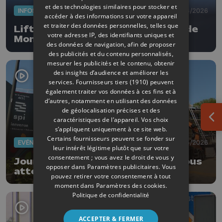
et des technologies similaires pour stocker et
INFOS
22/06/2026
accéder à des informations sur votre appareil
et traiter des données personnelles, telles que
Lifting d'envergure pour l'église de
votre adresse IP, des identifiants uniques et
Momalle
des données de navigation, afin de proposer
des publicités et du contenu personnalisés,
mesurer les publicités et le contenu, obtenir
des insights d’audience et améliorer les
services.
Fournisseurs tiers (1910)
peuvent
également traiter vos données à ces fins et à
d’autres, notamment en utilisant des données
de géolocalisation précises et des
caractéristiques de l’appareil. Vos choix
Ouv
s’appliquent uniquement à ce site web.
Certains fournisseurs peuvent se fonder sur
EVÈNEMENTS
29/05/2026
leur intérêt légitime plutôt que sur votre
consentement ; vous avez le droit de vous y
Journée chantiers ouverts : on vous
opposer dans
Paramètres publicitaires
. Vous
attend sur le site des ACEC à
pouvez retirer votre consentement à tout
Herstal
moment dans
Paramètres des cookies
.
Politique de confidentialité
ACCEPTER & FERMER