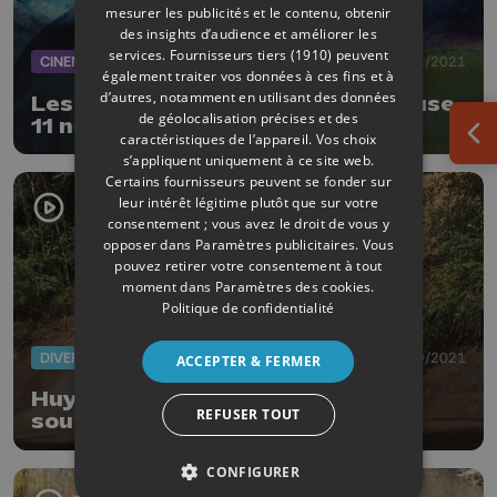
mesurer les publicités et le contenu, obtenir
des insights d’audience et améliorer les
services.
Fournisseurs tiers (1910)
peuvent
CINEMA
18/11/2021
également traiter vos données à ces fins et à
d’autres, notamment en utilisant des données
Les Liégeois de Camera-etc diffuse
de géolocalisation précises et des
11 nouveaux courts-métrages
caractéristiques de l’appareil. Vos choix
Ouv
s’appliquent uniquement à ce site web.
Certains fournisseurs peuvent se fonder sur
leur intérêt légitime plutôt que sur votre
consentement ; vous avez le droit de vous y
opposer dans
Paramètres publicitaires
. Vous
pouvez retirer votre consentement à tout
moment dans
Paramètres des cookies
.
Politique de confidentialité
DIVERS
02/09/2021
ACCEPTER & FERMER
Huy: un tout nouveau mur de
REFUSER TOUT
soutènement pour le Thier au
Pequet
CONFIGURER