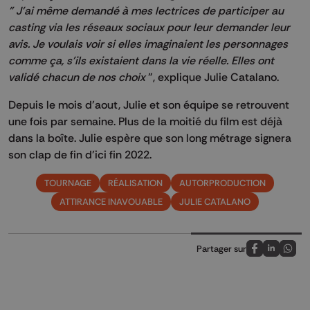
" J'ai même demandé à mes lectrices de participer au
casting via les réseaux sociaux pour leur demander leur
avis. Je voulais voir si elles imaginaient les personnages
comme ça, s'ils existaient dans la vie réelle. Elles ont
validé chacun de nos choix
", explique Julie Catalano.
Depuis le mois d’aout, Julie et son équipe se retrouvent
une fois par semaine. Plus de la moitié du film est déjà
dans la boîte. Julie espère que son long métrage signera
son clap de fin d’ici fin 2022.
TOURNAGE
RÉALISATION
AUTORPRODUCTION
ATTIRANCE INAVOUABLE
JULIE CATALANO
Partager sur
Partagez sur
Partagez 
Parta