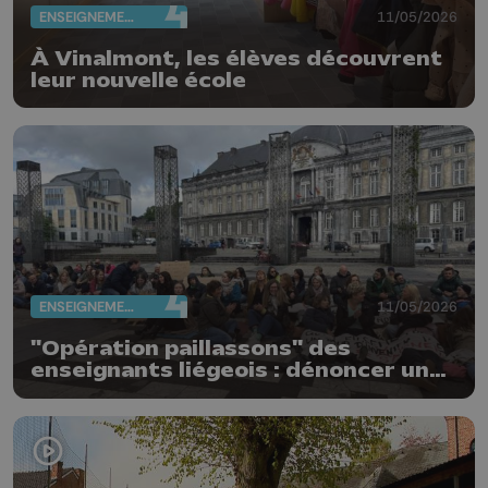
ENSEIGNEMENT
11/05/2026
À Vinalmont, les élèves découvrent
leur nouvelle école
ENSEIGNEMENT
11/05/2026
"Opération paillassons" des
enseignants liégeois : dénoncer une
école piétinée