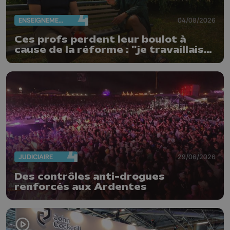
ENSEIGNEMENT
04/08/2026
Ces profs perdent leur boulot à
cause de la réforme : "je travaillais
bien plus comme prof que comme
pharmacienne"
JUDICIAIRE
29/06/2026
Des contrôles anti-drogues
renforcés aux Ardentes