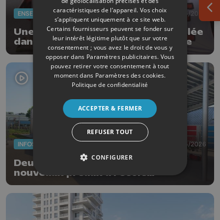
de géolocalisation précises et des
caractéristiques de l’appareil. Vos choix
Ouv
ENSEIGNEMENT
29/05/2026
s’appliquent uniquement à ce site web.
Certains fournisseurs peuvent se fonder sur
Une partie des examens est annulée
leur intérêt légitime plutôt que sur votre
dans les écoles de la Ville de Liège
consentement ; vous avez le droit de vous y
opposer dans
Paramètres publicitaires
. Vous
pouvez retirer votre consentement à tout
moment dans
Paramètres des cookies
.
Politique de confidentialité
ACCEPTER & FERMER
REFUSER TOUT
INFOS
27/05/2026
CONFIGURER
Deux nouvelles classes et deux
nouveaux préaux à l'école
communale d'Oreye