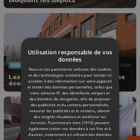
bloquent les dépôts
Utilisation responsable de vos
données
ENSEIGNEMENT
02/06/2026
Nous et nos partenaires utilisons des cookies
et des technologies similaires pour stocker et
Les examens sont annulés dans les
accéder à des informations sur votre appareil
écoles de la Province de Liège
et traiter des données personnelles, telles que
votre adresse IP, des identifiants uniques et
des données de navigation, afin de proposer
des publicités et du contenu personnalisés,
mesurer les publicités et le contenu, obtenir
des insights d’audience et améliorer les
services.
Fournisseurs tiers (1910)
peuvent
également traiter vos données à ces fins et à
d’autres, notamment en utilisant des données