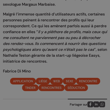
sexologue Margaux Marbaise.
Malgré l’immense quantité d’utilisateurs actifs, certaines
personnes peinent à rencontrer des profils qui leur
correspondent. Ce qui les amènent parfois aussi à perdre
confiance en elles "
Il y a pléthore de profils, mais ceux qui
me consultent ne parviennent pas ou peu à décrocher
des rendez-vous. Ils commencent à nourrir des questions
psychologiques alors qu'avant ce n'était pas le cas
", selon
Nathalie Teston gérante de la start-up liégeoise Easys,
initiatrice de rencontres.
Fabrice Di Mino
APPLICATION
LIÈGE
WEB
SEXE
RENCONTRE
TINDER
RENCONTRES
SÉDUCTION
Partager sur
Partagez sur
Partagez 
Parta