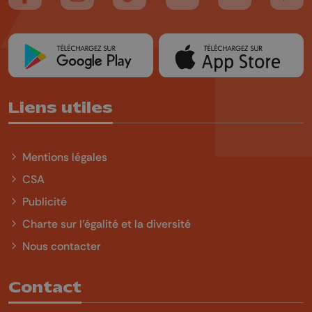
Suivez-nous sur FaceBook
Suivez-nous sur Instagram
Suivez-nous sur TikTok
Suivez-nous sur YouTube
Suivez-nous sur
Suiv
Liens utiles
Mentions légales
CSA
Publicité
Charte sur l'égalité et la diversité
Nous contacter
Contact