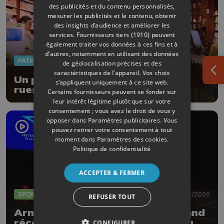
des publicités et du contenu personnalisés,
mesurer les publicités et le contenu, obtenir
des insights d’audience et améliorer les
services.
Fournisseurs tiers (1910)
peuvent
également traiter vos données à ces fins et à
d’autres, notamment en utilisant des données
PATRIMOINE
18/06/2026
de géolocalisation précises et des
caractéristiques de l’appareil. Vos choix
Ouv
Un parcours thématique dans les
s’appliquent uniquement à ce site web.
rues de la Ville de Liège
Certains fournisseurs peuvent se fonder sur
leur intérêt légitime plutôt que sur votre
consentement ; vous avez le droit de vous y
opposer dans
Paramètres publicitaires
. Vous
pouvez retirer votre consentement à tout
moment dans
Paramètres des cookies
.
Politique de confidentialité
ACCEPTER & FERMER
SPORTS
04/06/2026
REFUSER TOUT
Armand Marchant et Julie Allemand
récompensés par les Trophées du
CONFIGURER