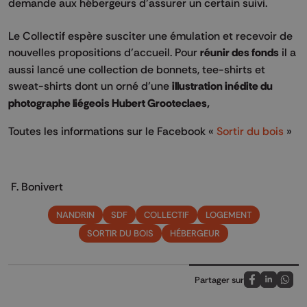
demande aux hébergeurs d’assurer un certain suivi.
Le Collectif espère susciter une émulation et recevoir de
nouvelles propositions d’accueil. Pour
réunir des fonds
il a
aussi lancé une collection de bonnets, tee-shirts et
sweat-shirts dont un orné d’une
illustration inédite du
photographe liégeois Hubert Grooteclaes,
Toutes les informations sur le Facebook «
Sortir du bois
»
F. Bonivert
NANDRIN
SDF
COLLECTIF
LOGEMENT
SORTIR DU BOIS
HÉBERGEUR
Partager sur
Partagez sur
Partagez 
Parta