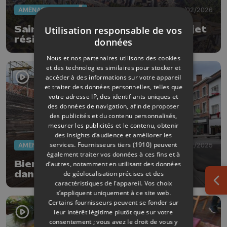
AMÉNAGEMENT DU TERRITOIRE
04/02/2026
Sainte-Marguerite : Nouveau projet
Utilisation responsable de vos
résidentiel
données
Nous et nos partenaires utilisons des cookies
et des technologies similaires pour stocker et
accéder à des informations sur votre appareil
et traiter des données personnelles, telles que
votre adresse IP, des identifiants uniques et
des données de navigation, afin de proposer
des publicités et du contenu personnalisés,
mesurer les publicités et le contenu, obtenir
des insights d’audience et améliorer les
services.
Fournisseurs tiers (1910)
peuvent
AMÉNAGEMENT DU TERRITOIRE
16/12/2025
également traiter vos données à ces fins et à
Bientôt 29 nouveaux logements
d’autres, notamment en utilisant des données
dans la rue Neuve à Huy
de géolocalisation précises et des
caractéristiques de l’appareil. Vos choix
Ouv
s’appliquent uniquement à ce site web.
Certains fournisseurs peuvent se fonder sur
leur intérêt légitime plutôt que sur votre
consentement ; vous avez le droit de vous y