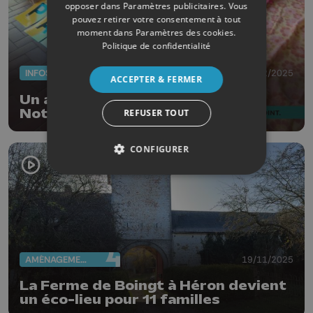
opposer dans
Paramètres publicitaires
. Vous
pouvez retirer votre consentement à tout
moment dans
Paramètres des cookies
.
Politique de confidentialité
INFOS
11/12/2025
ACCEPTER & FERMER
Un action symbolique à l’église
Notre-Dame Auxiliatrice pour
REFUSER TOUT
interpeller les autorités
CONFIGURER
AMÉNAGEMENT DU TERRITOIRE
19/11/2025
La Ferme de Boingt à Héron devient
un éco-lieu pour 11 familles