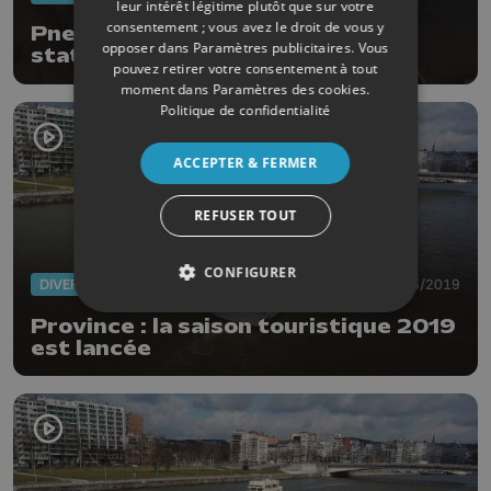
leur intérêt légitime plutôt que sur votre
consentement ; vous avez le droit de vous y
Pneus hiver: le rush dans les
opposer dans
Paramètres publicitaires
. Vous
stations de montage
pouvez retirer votre consentement à tout
moment dans
Paramètres des cookies
.
Politique de confidentialité
ACCEPTER & FERMER
REFUSER TOUT
CONFIGURER
DIVERS
27/03/2019
Province : la saison touristique 2019
est lancée