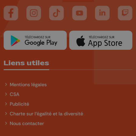
Suivez-nous sur FaceBook
Suivez-nous sur Instagram
Suivez-nous sur TikTok
Suivez-nous sur YouTube
Suivez-nous sur
Suiv
Liens utiles
Mentions légales
CSA
Publicité
Charte sur l'égalité et la diversité
Nous contacter