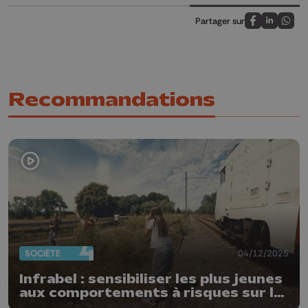
Partager sur
Partagez sur
Partagez 
Parta
Recommandations
SOCIÉTÉ
04/12/2025
Infrabel : sensibiliser les plus jeunes
aux comportements à risques sur le
rail